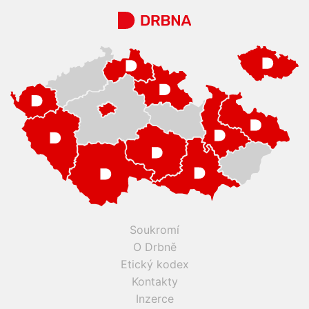
Soukromí
O Drbně
Etický kodex
Kontakty
Inzerce