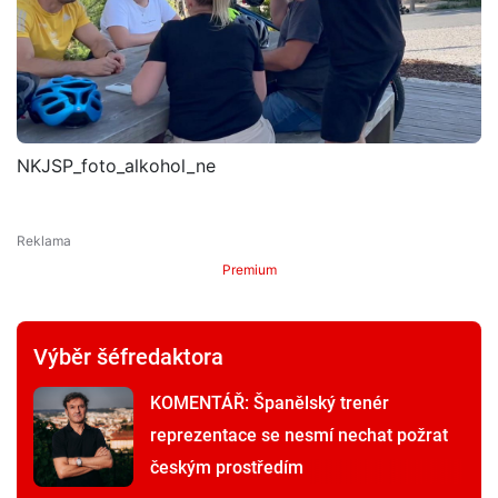
NKJSP_foto_alkohol_ne
Premium
Výběr šéfredaktora
KOMENTÁŘ: Španělský trenér
reprezentace se nesmí nechat požrat
českým prostředím