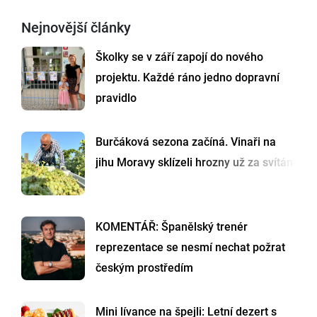
Nejnovější články
Školky se v září zapojí do nového
projektu. Každé ráno jedno dopravní
pravidlo
Burčáková sezona začíná. Vinaři na
jihu Moravy sklízeli hrozny už za svítání
KOMENTÁŘ: Španělský trenér
reprezentace se nesmí nechat požrat
českým prostředím
Mini lívance na špejli: Letní dezert s