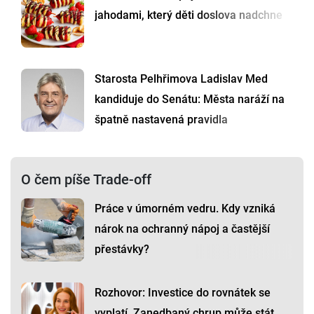
jahodami, který děti doslova nadchne
Starosta Pelhřimova Ladislav Med
kandiduje do Senátu: Města naráží na
špatně nastavená pravidla
O čem píše Trade-off
Práce v úmorném vedru. Kdy vzniká
nárok na ochranný nápoj a častější
přestávky?
Rozhovor: Investice do rovnátek se
vyplatí. Zanedbaný chrup může stát