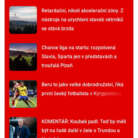
Retardační, nikoli akcelerační zóny. Z
nástroje na urychlení staveb větrníků
se stává brzda
Chance liga na startu: rozpolcená
Slavia, Sparta jen v představách a
troufalá Plzeň
Beru to jako velké dobrodružství, říká
první český fotbalista v Kyrgyzstánu
KOMENTÁŘ: Koubek padl. Teď by měli
být na řadě další v čele s Trundou a