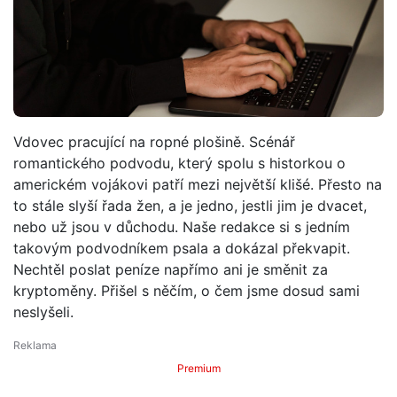
Vdovec pracující na ropné plošině. Scénář
romantického podvodu, který spolu s historkou o
americkém vojákovi patří mezi největší klišé. Přesto na
to stále slyší řada žen, a je jedno, jestli jim je dvacet,
nebo už jsou v důchodu. Naše redakce si s jedním
takovým podvodníkem psala a dokázal překvapit.
Nechtěl poslat peníze napřímo ani je směnit za
kryptoměny. Přišel s něčím, o čem jsme dosud sami
neslyšeli.
Premium