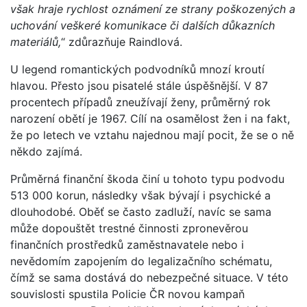
však hraje rychlost oznámení ze strany poškozených a
uchování veškeré komunikace či dalších důkazních
materiálů,
“ zdůrazňuje Raindlová.
U legend romantických podvodníků mnozí kroutí
hlavou. Přesto jsou pisatelé stále úspěšnější. V 87
procentech případů zneužívají ženy, průměrný rok
narození obětí je 1967. Cílí na osamělost žen i na fakt,
že po letech ve vztahu najednou mají pocit, že se o ně
někdo zajímá.
Průměrná finanční škoda činí u tohoto typu podvodu
513 000 korun, následky však bývají i psychické a
dlouhodobé. Oběť se často zadluží, navíc se sama
může dopouštět trestné činnosti zpronevěrou
finančních prostředků zaměstnavatele nebo i
nevědomím zapojením do legalizačního schématu,
čímž se sama dostává do nebezpečné situace. V této
souvislosti spustila Policie ČR novou kampaň