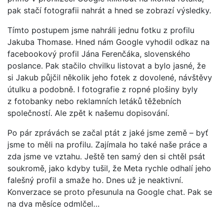
pak stačí fotografii nahrát a hned se zobrazí výsledky.
Tímto postupem jsme nahráli jednu fotku z profilu
Jakuba Thomase. Hned nám Google vyhodil odkaz na
facebookový profil Jána Ferenčáka, slovenského
poslance. Pak stačilo chvilku listovat a bylo jasné, že
si Jakub půjčil několik jeho fotek z dovolené, návštěvy
útulku a podobně. I fotografie z ropné plošiny byly
z fotobanky nebo reklamních letáků těžebních
společností. Ale zpět k našemu dopisování.
Po pár zprávách se začal ptát z jaké jsme země – byť
jsme to měli na profilu. Zajímala ho také naše práce a
zda jsme ve vztahu. Ještě ten samý den si chtěl psát
soukromě, jako kdyby tušil, že Meta rychle odhalí jeho
falešný profil a smaže ho. Dnes už je neaktivní.
Konverzace se proto přesunula na Google chat. Pak se
na dva měsíce odmlčel…