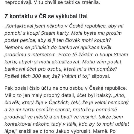
neprodávají. V tu chvíli se taktika změnila.
Z kontaktu v ČR se vyklubal Ital
„
Kontaktoval jsem někoho v České republice, aby mi
pomohl s koupí Steam karty. Mohl byste mu prosím
poslat peníze, aby si ji ten člověk mohl koupit?
Nemohu se přihlásit do bankovní aplikace kvůli
problému s internetem. Proto tě žádám o koupi Steam
karty, abych si mohl aktualizovat. Mohu vám poslat
bankovní účet pro osobu, která mi s tím pomůže?
Pošleš těch 300 eur, že? Vrátím ti to
,“ sliboval.
Pak poslal číslo účtu na onu osobu v České republice.
Mělo to jen malý drobný detail, účet byl italský.
„Ano,
člověk, který žije v Čechách, řekl, že je velmi nemocný
a že mi kartu nemůže sehnat, protože ji normálně
prodávají ve městě a on bydlí ve vesnici, takže jsem
kontaktoval někoho tady v Itálii, kdo by to mohl udělat
lépe,
“ snažil se z toho Jakub vybruslit. Marně. Po