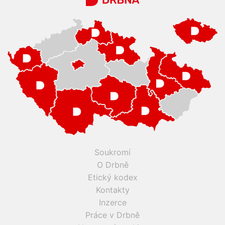
Soukromí
O Drbně
Etický kodex
Kontakty
Inzerce
Práce v Drbně