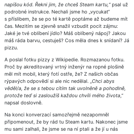
napíšou kód. Řekni jim, že chceš Steam kartu,“
psal už
podrobné instrukce. Nechali jsme ho „vycukat“
s příslibem, že se po té kartě poptáme až budeme mít
čas. Mezitím se zjevně snažil vzbudit pocit zájmu:
Jaké je tvé oblíbení jídlo? Máš oblíbený nápoj? Jakou
máš ráda barvu, cestuješ? Cos měla dnes k snídaní? Já
pizzu.
A poslal fotku pizzy z Wikipedie. Rozmazanou fotku.
Proč by akreditovaný vrtný inženýr na ropné plošině
měl mít mobil, který fotí ostře, že? Z našich občas
rýpavých odpovědí si ale nic nedělal. „
Chci abys
věděl/a, že se s tebou cítím tak uvolněně a pohodlně,
protože teď si zasloužíš každou chvíli mého života
,“
napsal doslovně.
Na konci konverzací samozřejmě nezapomněl
připomenout, že by rád tu Steam kartu. Nakonec jsme
mu sami zalhali, že jsme se na ní ptali a že jí u nás