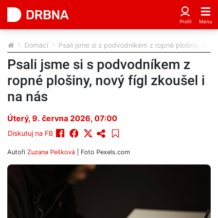
Domácí
Psali jsme si s podvodníkem z ropné plošiny, nový 
Psali jsme si s podvodníkem z
ropné plošiny, nový fígl zkoušel i
na nás
Úterý, 9. června 2026, 07:00
Diskutuj na FB
Autoři
Zuzana Pešková
| Foto
Pexels.com