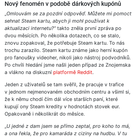
Nový fenomén v podobě dárkových kupónů
„
Omlouvám se za pozdní odpověď. Můžete mi pomoct
sehnat Steam kartu, abych ji mohl používat k
aktualizaci internetu?“
takto zněla první zpráva po
dvou měsících. Po několika dotazech, co se stalo,
znovu zopakoval, že potřebuje Steam kartu. To nás
trochu zarazilo. Steam kartu známe jako herní kupón
pro fanoušky videoher, nikoli jako nástroj podvodníků.
Po chvíli hledání jsme našli jeden případ ze Znojemska
a vlákno na diskuzní
platformě Reddit
.
Jeden z uživatelů se tam svěřil, že pracuje v trafice
v jednom nejmenovaném obchodním centru a všiml si,
že k němu chodí čím dál více starších paní, které
kupují ony Steam kredity v hodnotách stovek eur.
Opakovaně i několikrát do měsíce.
„
U jedné z dam jsem se přímo zeptal, pro koho to má,
a ona řekla, že pro kamaráda z ciziny na hudbu. V tu