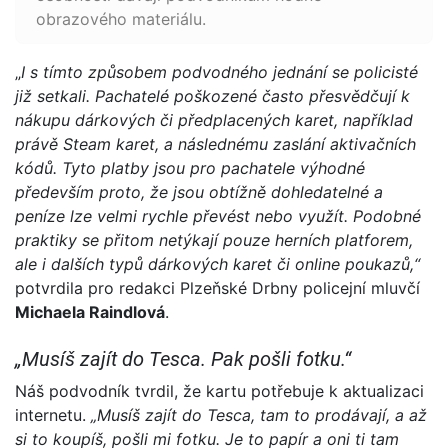
obrazového materiálu.
„
I s tímto způsobem podvodného jednání se policisté
již setkali. Pachatelé poškozené často přesvědčují k
nákupu dárkových či předplacených karet, například
právě Steam karet, a následnému zaslání aktivačních
kódů. Tyto platby jsou pro pachatele výhodné
především proto, že jsou obtížně dohledatelné a
peníze lze velmi rychle převést nebo využít. Podobné
praktiky se přitom netýkají pouze herních platforem,
ale i dalších typů dárkových karet či online poukazů,“
potvrdila pro redakci Plzeňské Drbny policejní mluvčí
Michaela Raindlová
.
„Musíš zajít do Tesca. Pak pošli fotku.“
Náš podvodník tvrdil, že kartu potřebuje k aktualizaci
internetu.
„Musíš zajít do Tesca, tam to prodávají, a až
si to koupíš, pošli mi fotku. Je to papír a oni ti tam