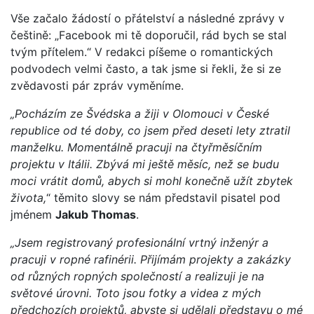
Vše začalo žádostí o přátelství a následné zprávy v
češtině: „Facebook mi tě doporučil, rád bych se stal
tvým přítelem.“ V redakci píšeme o romantických
podvodech velmi často, a tak jsme si řekli, že si ze
zvědavosti pár zpráv vyměníme.
„Pocházím ze Švédska a žiji v Olomouci v České
republice od té doby, co jsem před deseti lety ztratil
manželku. Momentálně pracuji na čtyřměsíčním
projektu v Itálii. Zbývá mi ještě měsíc, než se budu
moci vrátit domů, abych si mohl konečně užít zbytek
života,
“ těmito slovy se nám představil pisatel pod
jménem
Jakub Thomas
.
„Jsem registrovaný profesionální vrtný inženýr a
pracuji v ropné rafinérii. Přijímám projekty a zakázky
od různých ropných společností a realizuji je na
světové úrovni. Toto jsou fotky a videa z mých
předchozích projektů, abyste si udělali představu o mé