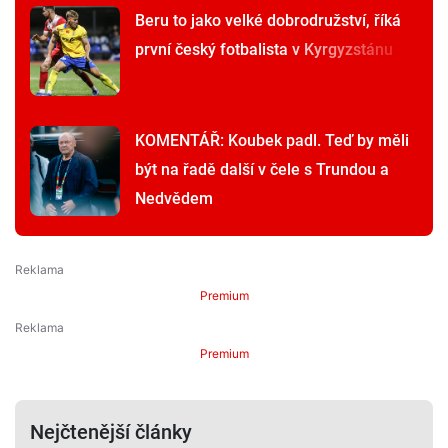
Beru to jako velké dobrodružství, říká
první český fotbalista v Kyrgyzstánu
KOMENTÁŘ: Koubek padl. Teď by měli
být na řadě další v čele s Trundou a
Nedvědem
Premium
Premium
Nejčtenější články