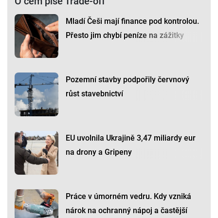
O čem píše Trade-off
Mladí Češi mají finance pod kontrolou.
Přesto jim chybí peníze na zážitky
Pozemní stavby podpořily červnový
růst stavebnictví
EU uvolnila Ukrajině 3,47 miliardy eur
na drony a Gripeny
Práce v úmorném vedru. Kdy vzniká
nárok na ochranný nápoj a častější