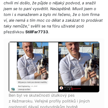
chvíli mi došlo, že půjde o nějaký podvod, a snažil
jsem se to paní vysvětlit. Neúspěšně. Mluvil jsem o
tom i s manažerem a bylo mi řečeno, že o tom firma
ví, ale nemá s tím moc co dělat a zakázat to prodávat
taky nemůže
,“ svěřil se na fóru uživatel pod
přezdívkou
StillFar7733
.
Ben byl ve skutečnosti útulkový pes
z Kežmaroku. Veřejné profily politiků i jiných
osobností dávají podvodníkům hodně