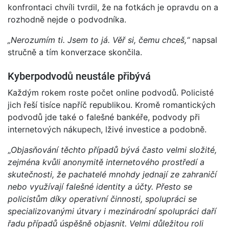
konfrontaci chvíli tvrdil, že na fotkách je opravdu on a
rozhodně nejde o podvodníka.
„Nerozumím ti. Jsem to já.
Věř si, čemu chceš,“
napsal
stručně a tím konverzace skončila.
Kyberpodvodů neustále přibývá
Každým rokem roste počet online podvodů. Policisté
jich řeší tisíce napříč republikou. Kromě romantických
podvodů jde také o falešné bankéře, podvody při
internetových nákupech, lživé investice a podobně.
„
Objasňování těchto případů bývá často velmi složité,
zejména kvůli anonymitě internetového prostředí a
skutečnosti, že pachatelé mnohdy jednají ze zahraničí
nebo využívají falešné identity a účty. Přesto se
policistům díky operativní činnosti, spolupráci se
specializovanými útvary i mezinárodní spolupráci daří
řadu případů úspěšně objasnit. Velmi důležitou roli