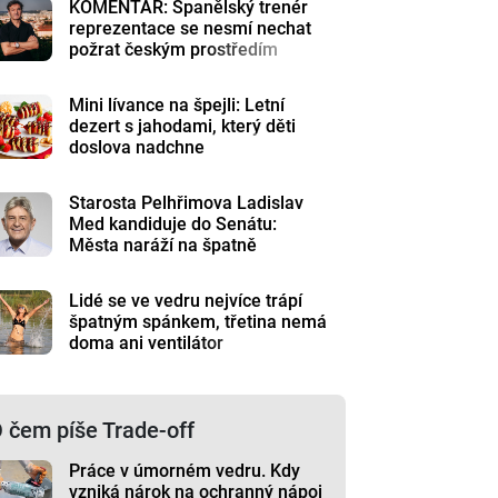
KOMENTÁŘ: Španělský trenér
reprezentace se nesmí nechat
požrat českým prostředím
Mini lívance na špejli: Letní
dezert s jahodami, který děti
doslova nadchne
Starosta Pelhřimova Ladislav
Med kandiduje do Senátu:
Města naráží na špatně
nastavená pravidla
Lidé se ve vedru nejvíce trápí
špatným spánkem, třetina nemá
doma ani ventilátor
 čem píše Trade-off
Práce v úmorném vedru. Kdy
vzniká nárok na ochranný nápoj