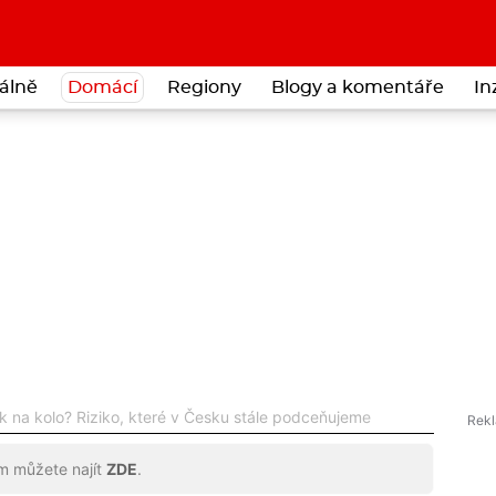
álně
Domácí
Regiony
Blogy a komentáře
In
k na kolo? Riziko, které v Česku stále podceňujeme
ům můžete najít
ZDE
.