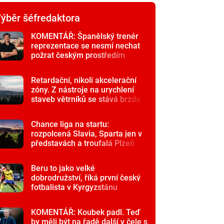
ýběr šéfredaktora
KOMENTÁŘ: Španělský trenér
reprezentace se nesmí nechat
požrat českým prostředím
Retardační, nikoli akcelerační
zóny. Z nástroje na urychlení
staveb větrníků se stává brzda
Chance liga na startu:
rozpolcená Slavia, Sparta jen v
představách a troufalá Plzeň
Beru to jako velké
dobrodružství, říká první český
fotbalista v Kyrgyzstánu
KOMENTÁŘ: Koubek padl. Teď
by měli být na řadě další v čele s