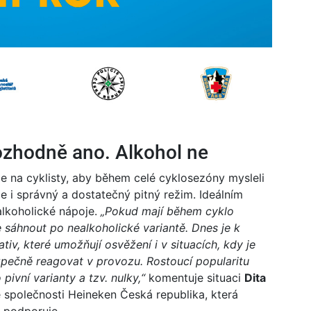
rozhodně ano. Alkohol ne
uje na cyklisty, aby během celé cyklosezóny mysleli
je i správný a dostatečný pitný režim. Ideálním
lkoholické nápoje.
„
Pokud mají během cyklo
 sáhnout po nealkoholické variantě. Dnes je k
ativ, které umožňují osvěžení i v situacích, kdy je
pečně reagovat v provozu. Rostoucí popularitu
vní varianty a tzv. nulky,“
komentuje situaci
Dita
 společnosti Heineken Česká republika, která