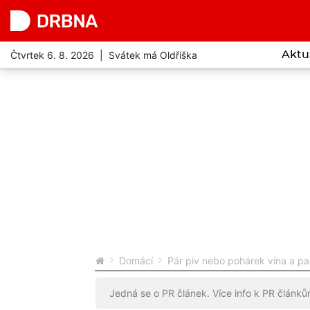
Čtvrtek 6. 8. 2026 | Svátek má Oldřiška
Aktu
Domácí
Pár piv nebo pohárek vína a pa
Jedná se o PR článek. Více info k PR článk