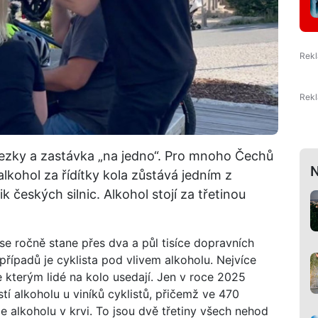
stezky a zastávka „na jedno“. Pro mnoho Čechů
N
kohol za řídítky kola zůstává jedním z
k českých silnic. Alkohol stojí za třetinou
 se ročně stane přes dva a půl tisíce dopravních
případů je cyklista pod vlivem alkoholu. Nejvíce
e kterým lidé na kolo usedají. Jen v roce 2025
tí alkoholu u viníků cyklistů, přičemž ve 470
e alkoholu v krvi. To jsou dvě třetiny všech nehod