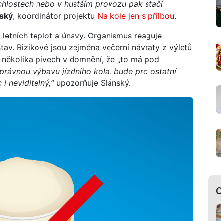
ychlostech nebo v hustším provozu pak stačí
nský
, koordinátor projektu
Na kole jen s přilbou
.
letních teplot a únavy. Organismus reaguje
stav. Rizikové jsou zejména večerní návraty z výletů
o několika pivech v domnění, že „to má pod
rávnou výbavu jízdního kola, bude pro ostatní
 i neviditeln
ý,“
upozorňuje Slánský.
O