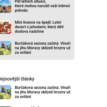
Pět letních situací,
které mohou narušit vaši intimní
pohodu
Mini lívance na špejli: Letní
dezert s jahodami, který děti
doslova nadchne
Burčáková sezona začíná. Vinaři
na jihu Moravy sklízeli hrozny už
za svítání
ejnovější články
Burčáková sezona začíná. Vinaři
na jihu Moravy sklízeli hrozny už
za svítání