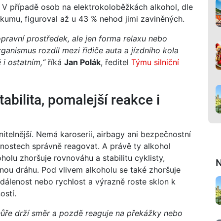
. V případě osob na elektrokoloběžkách alkohol, dle
umu, figuroval až u 43 % nehod jimi zaviněných.
opravní prostředek, ale jen forma relaxu
nebo
organismus rozdíl mezi
řidiče
auta a jízdního kola
 i ostatním,“
říká
Jan Polák
, ředitel
Týmu silniční
abilita, pomalejší reakce i
nitelnější. Nemá karoserii, airbagy ani bezpečnostní
pnostech správně reagovat. A právě ty alkohol
holu zhoršuje rovnováhu a stabilitu cyklisty,
N
nou dráhu. Pod vlivem alkoholu se také zhoršuje
dálenost nebo rychlost a výrazně roste sklon k
ostí.
 hůře drží směr a pozdě reaguje na překážky nebo