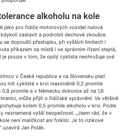
ě podporuje.
tolerance alkoholu na kole
jně jako pro řidiče motorových vozidel nulová
u kdykoli zastavit a podrobit dechové zkoušce.
u se dopouští přestupku, při vyšších limitech i
ta příkazem na místě i ve správním řízení stejná,
l je pouze v tom, že opilý cyklista neohrožuje své
atímco v České republice a na Slovensku platí
ou mít cyklisté v krvi maximálně 0,2 promile
na 0,8 promile a v Německu dokonce až na 1,6
hranici, může přijít o řidičské oprávnění. Ve většině
 pohybuje kolem 0,5 promile alkoholu v krvi. Podle
cky neznamená vyšší bezpečnost.
„Jsem rád, že v
ole není maličkost ani folklór. Je to rizikové
,“
uzavírá Jan Polák.