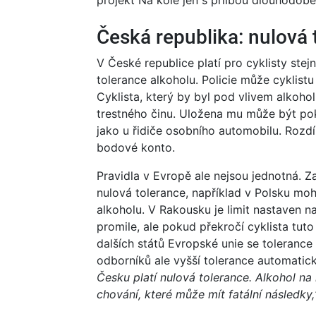
projekt Na kole jen s přilbou dlouhodob
Česká republika: nulová 
V České republice platí pro cyklisty ste
tolerance alkoholu. Policie může cyklist
Cyklista, který by byl pod vlivem alkohol
trestného činu. Uložena mu může být poku
jako u řidiče osobního automobilu. Rozdí
bodové konto.
Pravidla v Evropě ale nejsou jednotná. Z
nulová tolerance, například v Polsku moh
alkoholu. V Rakousku je limit nastaven 
promile, ale pokud překročí cyklista tuto 
dalších států Evropské unie se tolerance
odborníků ale vyšší tolerance automati
Česku platí nulová tolerance. Alkohol na k
chování, které může mít fatální následky