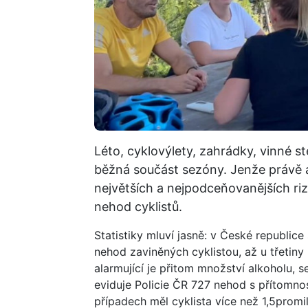
Léto, cyklovýlety, zahrádky, vinné 
běžná součást sezóny. Jenže právě al
největších a nejpodceňovanějších rizi
nehod cyklistů.
Statistiky mluví jasně: v České republice
nehod zaviněných cyklistou, až u třetiny 
alarmující je přitom množství alkoholu, s
eviduje Policie ČR 727 nehod s přítomnos
případech měl cyklista více než 1,5promil