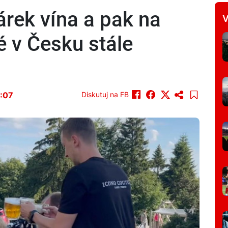
árek vína a pak na
V
ré v Česku stále
8:07
Diskutuj na FB