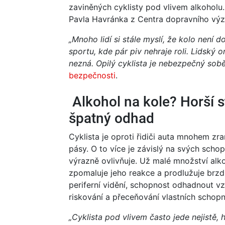
zaviněných cyklisty pod vlivem alkoholu
Pavla Havránka z Centra dopravního výzk
„Mnoho lidí si stál
e myslí, že kolo není d
sportu, kde pár piv nehraje roli. Lidský 
nezná
. Opilý cyklista je nebezpečný sobě
bezpečnosti
.
Alkohol na kole? Horší st
špatný odhad
Cyklista je oproti řidiči auta mnohem zra
pásy. O to více je závislý na svých scho
výrazně ovlivňuje. Už malé množství alko
zpomaluje jeho reakce a prodlužuje brzd
periferní vidění, schopnost odhadnout vz
riskování a přeceňování vlastních schopn
„Cyklista pod vlivem často jede nejistě,