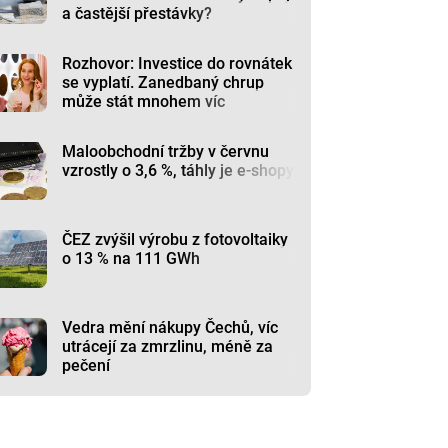
a častější přestávky?
Rozhovor: Investice do rovnátek
se vyplatí. Zanedbaný chrup
může stát mnohem víc
Maloobchodní tržby v červnu
vzrostly o 3,6 %, táhly je e-shopy
ČEZ zvýšil výrobu z fotovoltaiky
o 13 % na 111 GWh
Vedra mění nákupy Čechů, víc
utrácejí za zmrzlinu, méně za
pečení