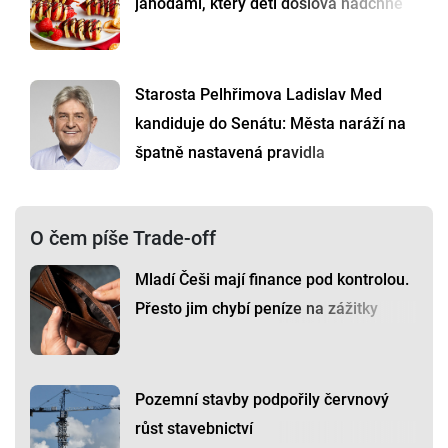
jahodami, který děti doslova nadchne
Starosta Pelhřimova Ladislav Med
kandiduje do Senátu: Města naráží na
špatně nastavená pravidla
O čem píše Trade-off
Mladí Češi mají finance pod kontrolou.
Přesto jim chybí peníze na zážitky
Pozemní stavby podpořily červnový
růst stavebnictví