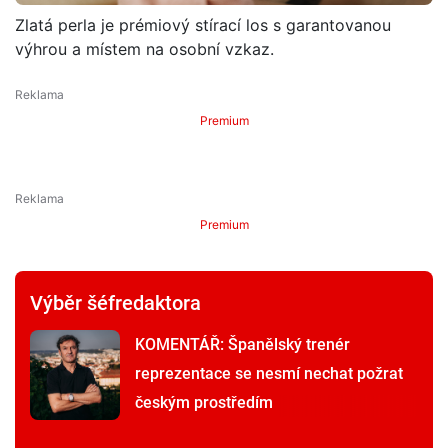
Zlatá perla je prémiový stírací los s garantovanou
výhrou a místem na osobní vzkaz.
Premium
Premium
Výběr šéfredaktora
KOMENTÁŘ: Španělský trenér
reprezentace se nesmí nechat požrat
českým prostředím