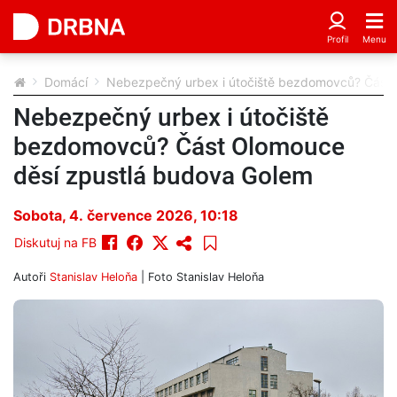
Domácí
Nebezpečný urbex i útočiště bezdomovců? Část 
Nebezpečný urbex i útočiště
bezdomovců? Část Olomouce
děsí zpustlá budova Golem
Sobota, 4. července 2026, 10:18
Diskutuj na FB
Autoři
Stanislav Heloňa
| Foto
Stanislav Heloňa