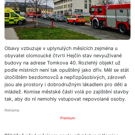
Obavy vzbuzuje v uplynulých měsících zejména u
obyvatel olomoucké čtvrti Hejčín stav nevyužívané
budovy na adrese Tomkova 40. Rozlehlý objekt už
podle místních není tak opuštěný jako dřív. Měl se stát
útočištěm bezdomovců a nepřizpůsobivých, zároveň
jsou ale prostory i dobrodružným lákadlem pro děti a
mládež. Komise městské části volá po zajištění stavby
tak, aby do ní nemohly vstupovat nepovolané osoby.
Premium