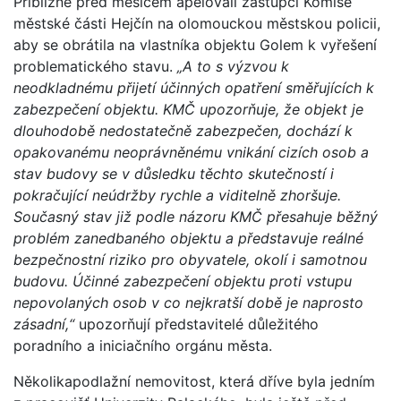
Přibližně před měsícem apelovali zástupci Komise
městské části Hejčín na olomouckou městskou policii,
aby se obrátila na vlastníka objektu Golem k vyřešení
problematického stavu.
„A to s výzvou k
neodkladnému přijetí účinných opatření směřujících k
zabezpečení objektu. KMČ upozorňuje, že objekt je
dlouhodobě nedostatečně zabezpečen, dochází k
opakovanému neoprávněnému vnikání cizích osob a
stav budovy se v důsledku těchto skutečností i
pokračující neúdržby rychle a viditelně zhoršuje.
Současný stav již podle názoru KMČ přesahuje běžný
problém zanedbaného objektu a představuje reálné
bezpečnostní riziko pro obyvatele, okolí i samotnou
budovu. Účinné zabezpečení objektu proti vstupu
nepovolaných osob v co nejkratší době je naprosto
zásadní,“
upozorňují představitelé důležitého
poradního a iniciačního orgánu města.
Několikapodlažní nemovitost, která dříve byla jedním