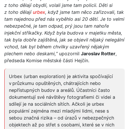
z toho dělají obydlí, volali jsme tam policii. Děti si
z toho dělají
urbex
, když jsme tam něco zařizovali, tak
tam najednou před nás vyběhlo asi 20 dětí. Je to velmi
nebezpečné, je tam odpad, prý jsou tam nahoře
injekční stříkačky. Když byla budova v majetku města,
tak byla dobře zajištěná, jak se objevil nějaký nelegální
vchod, tak byl během chvilky uzavřený nějakým
plechem nebo deskami,“
upozornil
Jaroslav Rotter
,
předseda Komise městské části Hejčín.
Urbex (urban exploration) je aktivita spočívající
v průzkumu opuštěných, chátrajících nebo
nepřístupných budov a areálů. Účastníci často
dokumentují své návštěvy fotografiemi či videi a
sdílejí je na sociálních sítích. Ačkoli je urbex
populární zejména mezi mladými lidmi, nese s
sebou značná rizika – od úrazů v nebezpečných
objektech až po střet s osobami, které se v nich