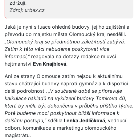
zdržují.
Zdroj: urbex.cz
Jaká je nyní situace ohledně budovy, jejího zajištění a
převodu do majetku města Olomoucký kraj nesdělil.
„Olomoucký kraj se předmětnou záležitostí zabývá.
Zatím k této věci nebudeme poskytovat více
informací,“
reagovala na dotazy redakce mluvčí
hejtmanství
Eva Knajblová
.
Ani ze strany Olomouce zatím nejsou k aktuálnímu
stavu chátrající budovy naproti gymnázia k dispozici
další podrobnosti.
„V současné době se připravuje
kalkulace nákladů na vyklizení budovy Tomkova 40,
která by měla být dokončena v průběhu příštího týdne.
Poté budeme moci poskytnout bližší informace k
dalšímu postupu,“
sdělila
Lenka Jedličková
, vedoucí
odboru komunikace a marketingu olomouckého
magistrátu.