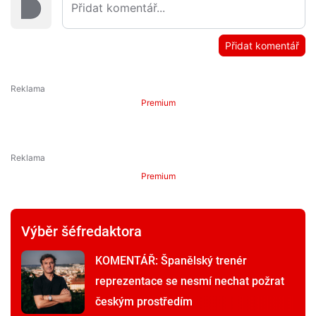
Přidat komentář
Premium
Premium
Výběr šéfredaktora
KOMENTÁŘ: Španělský trenér
reprezentace se nesmí nechat požrat
českým prostředím