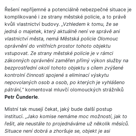
Řešení nepříjemné a potenciálně nebezpečné situace je
komplikované i ze strany městské policie, a to právě
kvůli vlastnictví budovy.
„Vzhledem k tomu, že se
jedná o majetek, který aktuálně není ve správě ani
vlastnictví města, nemá Městská policie Olomouc
oprávnění do vnitřních prostor tohoto objektu
vstupovat. Ze strany městské policie je v rámci
zákonných oprávnění zaměřen přímý výkon služby na
bezprostřední okolí tohoto objektu s cílem zvýšené
kontrolní činnosti spojené s eliminací výskytu
nepovolaných osob a osob, po kterých je vyhlášeno
pátrání,“
komentoval mluvčí olomouckých strážníků
Petr Čunderle
.
Místní tak musejí čekat, jaký bude další postup
institucí.
„Jako komise nemáme moc možností, jak to
řešit, ale neustále to projednáváme už několik měsíců.
Situace není dobrá a zhoršuje se, objekt je asi