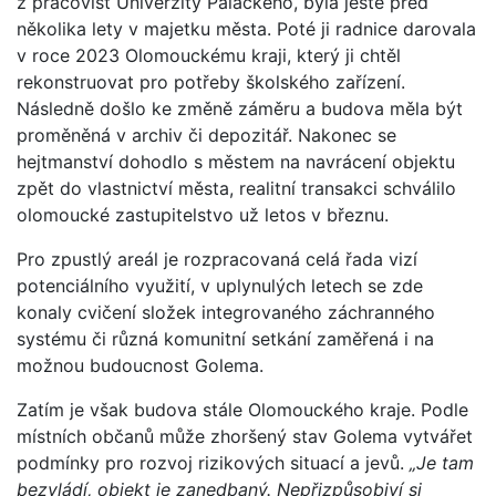
z pracovišť Univerzity Palackého, byla ještě před
několika lety v majetku města. Poté ji radnice darovala
v roce 2023 Olomouckému kraji, který ji chtěl
rekonstruovat pro potřeby školského zařízení.
Následně došlo ke změně záměru a budova měla být
proměněná v archiv či depozitář. Nakonec se
hejtmanství dohodlo s městem na navrácení objektu
zpět do vlastnictví města, realitní transakci schválilo
olomoucké zastupitelstvo už letos v březnu.
Pro zpustlý areál je rozpracovaná celá řada vizí
potenciálního využití, v uplynulých letech se zde
konaly cvičení složek integrovaného záchranného
systému či různá komunitní setkání zaměřená i na
možnou budoucnost Golema.
Zatím je však budova stále Olomouckého kraje. Podle
místních občanů může zhoršený stav Golema vytvářet
podmínky pro rozvoj rizikových situací a jevů.
„Je tam
bezvládí, objekt je zanedbaný. Nepřizpůsobiví si