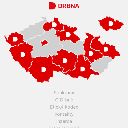
Soukromí
O Drbně
Etický kodex
Kontakty
Inzerce