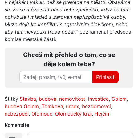
v nějakém vakuu, než se převede na město. Obáváme
se, že se může stát něco nebezpečného, když se tam
pohybuje i mládež a zároveň nepřizpůsobivé osoby.
Může dojít ke konfliktu s agresivním člověkem, nebo
aby tam nevypukl třeba požár,“
poznamenal předseda
komise městské části.
Chceš mít přehled o tom, co se
děje kolem tebe?
Přihlásit
Štítky
Stavba
,
budova
,
nemovitost
,
investice
,
Golem
,
budova Golem
,
Tomkova
,
urbex
,
bezdomovci
,
nebezpečí
,
Olomouc
,
Olomoucký kraj
,
Hejčín
Komentáře