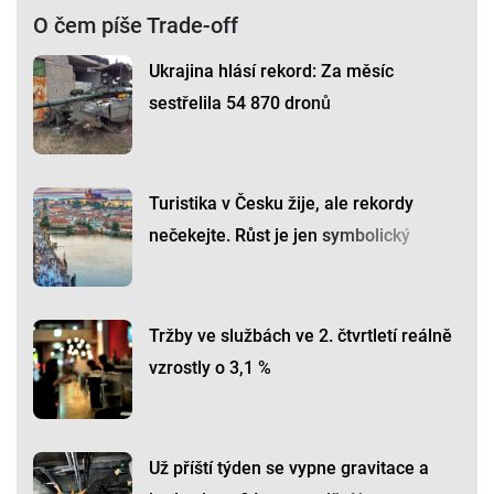
O čem píše Trade-off
Ukrajina hlásí rekord: Za měsíc
sestřelila 54 870 dronů
Turistika v Česku žije, ale rekordy
nečekejte. Růst je jen symbolický
Tržby ve službách ve 2. čtvrtletí reálně
vzrostly o 3,1 %
Už příští týden se vypne gravitace a