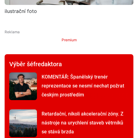
ilustrační foto
Premium
Výběr šéfredaktora
KOMENTÁŘ: Španělský trenér
reprezentace se nesmí nechat požrat
českým prostředím
Retardační, nikoli akcelerační zóny. Z
nástroje na urychlení staveb větrníků
se stává brzda