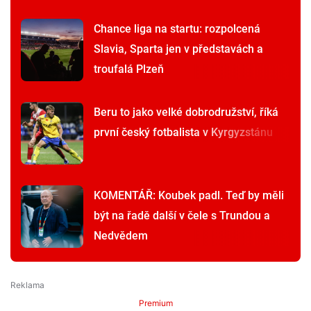
Chance liga na startu: rozpolcená
Slavia, Sparta jen v představách a
troufalá Plzeň
Beru to jako velké dobrodružství, říká
první český fotbalista v Kyrgyzstánu
KOMENTÁŘ: Koubek padl. Teď by měli
být na řadě další v čele s Trundou a
Nedvědem
Premium