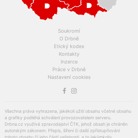
Soukromí
O Drbně
Etický kodex
Kontakty
Inzerce
Práce v Drbně
Nastavení cookies
Všechna práva vyhrazena, jakékoli užití obsahu včetné obsahu
a grafiky podléhá schválení provozovatelem serveru.
Drbna.cz využívá zpravodajství ČTK, jehož obsah je chráněn
autorským zákonem. Přepis, šíření či další zpřístupňování
tohoto obsahu či jeho částí veřejnosti, a to jakýmkoliv