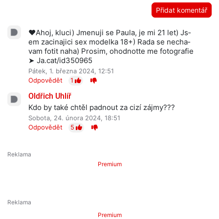
Přidat komentář
❤️Ah­­­oj, kl­­­uci) Jmen­­­uji s­­­e Pa­­­ula, j­­­e mi 2­­­1 l­­­et) Js­­­
em zaci­­­najici s­­­e­­­x mod­­­el­­­ka 1­­­8­­­+) Ra­­­da s­­­e ne­­­cha­­­
vam fo­­­tit n­a­­ha) Pros­­­im, ohod­­­notte m­­­e fotog­­­rafie
➤ Ja.cat/id350965
Pátek, 1. března 2024, 12:51
Odpovědět
1
Oldřich Uhlíř
Kdo by také chtěl padnout za cizí zájmy???
Sobota, 24. února 2024, 18:51
Odpovědět
5
Premium
Premium