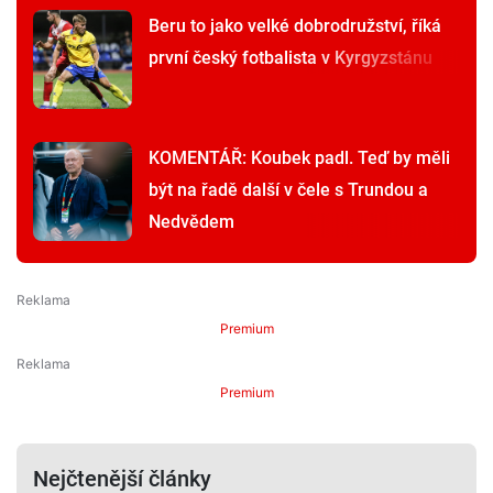
Beru to jako velké dobrodružství, říká
první český fotbalista v Kyrgyzstánu
KOMENTÁŘ: Koubek padl. Teď by měli
být na řadě další v čele s Trundou a
Nedvědem
Premium
Premium
Nejčtenější články