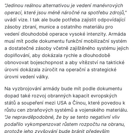
"Jedinou reálnou alternativou je vedení manévrových
operací, které jsou méně náročné na spotřebu zdrojů,"
uvádí vize. I tak ale bude potřeba zajistit odpovídající
zásoby zbraní, munice a ostatního materiálu pro
vedení dlouhodobé operace vysoké intenzity. Armáda
musí mít podle dokumentu funkční mobilizační systém
a dostatečné zásoby včetně zajištěného systému jejich
doplňování, aby dokázala rychle a dlouhodobě
obnovovat bojeschopnost a aby vítězství na taktické
úrovni dokázala zúročit na operační a strategické
úrovni vedení války.
Na vyzbrojování armády bude mít podle dokumentu
dopad také rozvoj obranných kapacit evropských
států a soupeření mezi USA a Čínou, které povedou k
růstu cen zbraňových systémů a vojenského materiálu.
"Je nepravděpodobné, že by se tento negativní vliv
podařilo vykompenzovat růstem rozpočtu na obranu,
protože jeho zvyšování bude bránit především