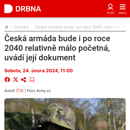
Domácí
Česká armáda bude i po roce 2040 relativně málo
Česká armáda bude i po roce
2040 relativně málo početná,
uvádí její dokument
Sobota, 24. února 2024, 11:00
Autoři
ČTK
| Foto
Army.cz