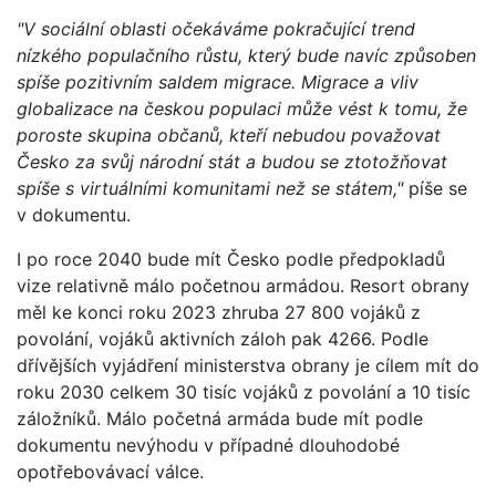
"V sociální oblasti očekáváme pokračující trend
nízkého populačního růstu, který bude navíc způsoben
spíše pozitivním saldem migrace. Migrace a vliv
globalizace na českou populaci může vést k tomu, že
poroste skupina občanů, kteří nebudou považovat
Česko za svůj národní stát a budou se ztotožňovat
spíše s virtuálními komunitami než se státem,"
píše se
v dokumentu.
I po roce 2040 bude mít Česko podle předpokladů
vize relativně málo početnou armádou. Resort obrany
měl ke konci roku 2023 zhruba 27 800 vojáků z
povolání, vojáků aktivních záloh pak 4266. Podle
dřívějších vyjádření ministerstva obrany je cílem mít do
roku 2030 celkem 30 tisíc vojáků z povolání a 10 tisíc
záložníků. Málo početná armáda bude mít podle
dokumentu nevýhodu v případné dlouhodobé
opotřebovávací válce.