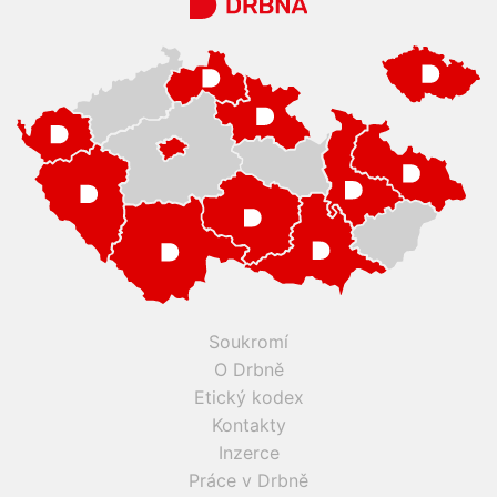
Soukromí
O Drbně
Etický kodex
Kontakty
Inzerce
Práce v Drbně