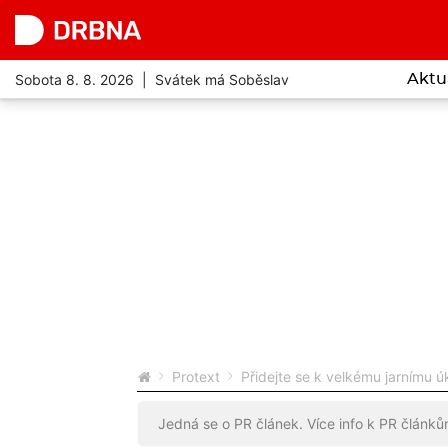
Sobota 8. 8. 2026 | Svátek má Soběslav
Aktu
Protext
Přidejte se k velkému jarnímu úk
Jedná se o PR článek. Více info k PR článk