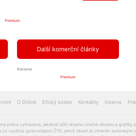
Premium
Další komerční články
Premium
romí
O Drbně
Etický kodex
Kontakty
Inzerce
Prá
na práva vyhrazena, jakékoli užití obsahu včetné obsahu a grafiky 
.cz využívá zpravodajství ČTK, jehož obsah je chráněn autorským zák