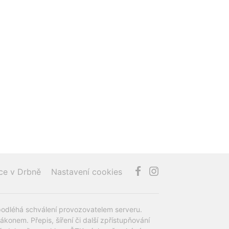
ce v Drbně
Nastavení cookies
podléhá schválení provozovatelem serveru.
onem. Přepis, šíření či další zpřístupňování