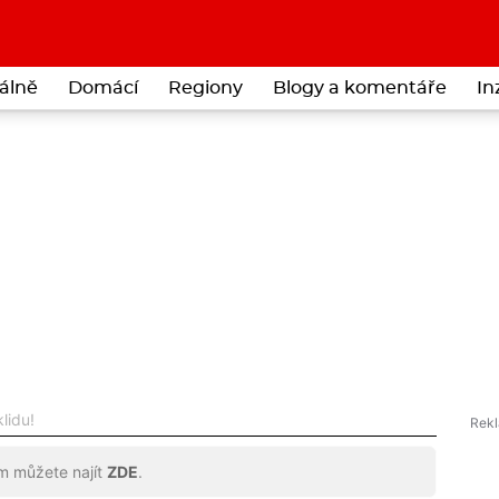
álně
Domácí
Regiony
Blogy a komentáře
In
lidu!
ům můžete najít
ZDE
.