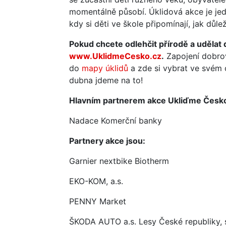
momentálně působí. Úklidová akce je je
kdy si děti ve škole připomínají, jak důl
Pokud chcete odlehčit přírodě a udělat 
www.UklidmeCesko.cz
.
Zapojení dobrov
do
mapy úklidů
a zde si vybrat ve svém o
dubna jdeme na to!
Hlavním partnerem akce Ukliďme Česko
Nadace Komerční banky
Partnery akce jsou:
Garnier nextbike Biotherm
EKO-KOM, a.s.
PENNY Market
ŠKODA AUTO a.s. Lesy České republiky, s.