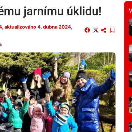
kému jarnímu úklidu!
V
4
, aktualizováno 4. dubna 2024,
K