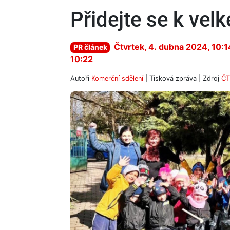
Přidejte se k vel
Čtvrtek, 4. dubna 2024, 10:1
PR článek
10:22
Autoři
Komerční sdělení
| Tisková zpráva | Zdroj
ČT