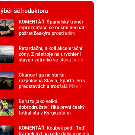
ýběr šéfredaktora
KOMENTÁŘ: Španělský trenér
reprezentace se nesmí nechat
požrat českým prostředím
Retardační, nikoli akcelerační
zóny. Z nástroje na urychlení
staveb větrníků se stává brzda
Chance liga na startu:
rozpolcená Slavia, Sparta jen v
představách a troufalá Plzeň
Beru to jako velké
dobrodružství, říká první český
fotbalista v Kyrgyzstánu
KOMENTÁŘ: Koubek padl. Teď
by měli být na řadě další v čele s