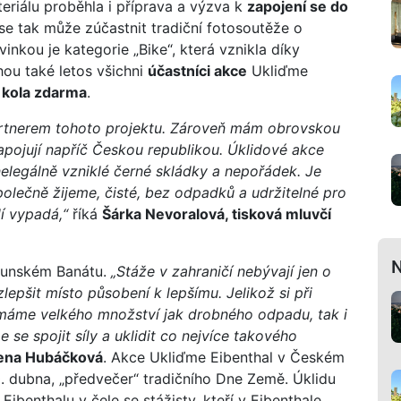
eriálu proběhla i příprava a výzva k
zapojení se do
e tak může zúčastnit tradiční fotosoutěže o
nkou je kategorie „Bike“, která vznikla díky
hou také letos všichni
účastníci akce
Ukliďme
á kola zdarma
.
partnerem tohoto projektu. Zároveň mám obrovskou
apojují napříč Českou republikou. Úklidové akce
 nelegálně vzniklé černé skládky a nepořádek. Je
polečně žijeme, čisté, bez odpadků a udržitelné pro
lí vypadá,“
říká
Šárka Nevoralová, tisková mluvčí
N
munském Banátu.
„Stáže v zahraničí nebývají jen o
lepšit místo působení k lepšímu. Jelikož si při
máme velkého množství jak drobného odpadu, tak i
 se spojit síly a uklidit co nejvíce takového
ena Hubáčková
. Akce Ukliďme Eibenthal v Českém
. dubna, „předvečer“ tradičního Dne Země. Úklidu
Eibenthalu v čele se stážisty, kteří v Eibenthale