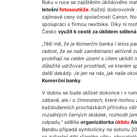
Ruku v ruce se zajištěním úklidového mat
letošní
fotosoutěže
.
Každý dobrovolník s
zajímavé ceny od společnosti Canon. Novi
spolupráci s firmou nextbike. Díky ní mo
Česko
využít k cestě za úklidem sdílen
„Těší mě, že je Komerční banka i letos 
radost, že se naši zaměstnanci aktivně z
probíhají na celém území s cílem uklidit
důležité udržovat prostředí, ve kterém s
další dekády. Je jen na nás, jak naše oko
Komerční banky
.
V dubnu se bude uklízet dokonce i v ru
zábavě, ale i o činnostech, které mohou z
každodenních procházkách přírodou vší
rozsáhlých černých skládek, rozhodli jsme
odpadu,“
sdělila
organizátorka
úklidu
Al
Banátu připadá symbolicky na sobotu 20
se zúčastní děti různého věku, obyvatelé 