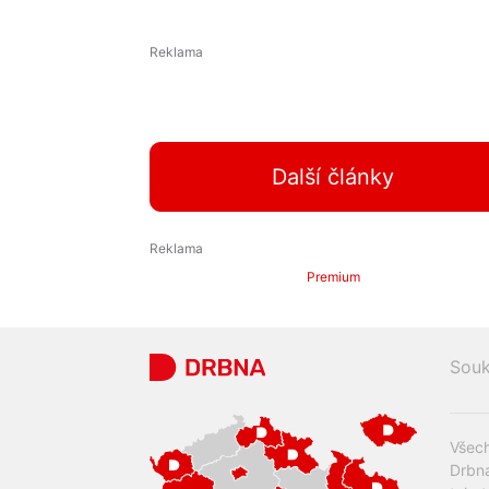
Další články
Premium
Souk
Všech
Drbna