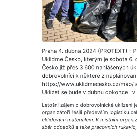
Praha 4. dubna 2024 (PROTEXT) - P
Ukliďme Česko, kterým je sobota 6. d
Česko již přes 3 600 nahlášených úk
dobrovolníci k některé z naplánovaný
https://www.uklidmecesko.cz/map/ a 
Uklízet se bude v dubnu dokonce i 
Letošní zájem o dobrovolnické uklízení j
organizátoři řešili především logistiku ce
úklidovým materiálem. K místním organi
sběr odpadků a také pracovních rukavic,