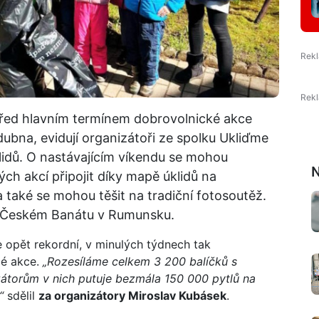
řed hlavním termínem dobrovolnické akce
ubna, evidují organizátoři ze spolku Ukliďme
lidů. O nastávajícím víkendu se mohou
N
ch akcí připojit díky mapě úklidů na
také se mohou těšit na tradiční fotosoutěž.
v Českém Banátu v Rumunsku.
e opět rekordní, v minulých týdnech tak
lé akce.
„Rozesíláme celkem 3 200 balíčků s
zátorům v nich putuje bezmála 150 000 pytlů na
“
sdělil
za organizátory Miroslav Kubásek
.