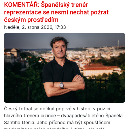
KOMENTÁŘ: Španělský trenér
reprezentace se nesmí nechat požrat
českým prostředím
Neděle, 2. srpna 2026, 17:33
Český fotbal se dočkal poprvé v historii v pozici
hlavního trenéra cizince – dvaapadesátiletého Španěla
Santiho Denia. Jeho příchod má být spouštěčem