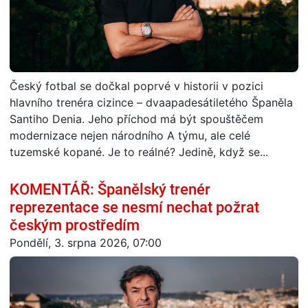
Český fotbal se dočkal poprvé v historii v pozici
hlavního trenéra cizince – dvaapadesátiletého Španěla
Santiho Denia. Jeho příchod má být spouštěčem
modernizace nejen národního A týmu, ale celé
tuzemské kopané. Je to reálné? Jedině, když se...
KOMENTÁŘ: Španělský trenér
reprezentace se nesmí nechat požrat
českým prostředím
Pondělí, 3. srpna 2026, 07:00