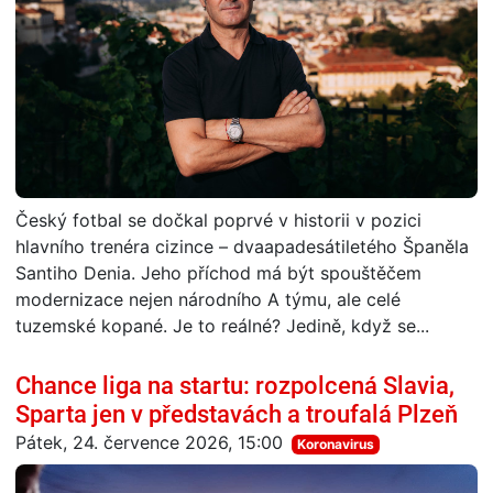
Český fotbal se dočkal poprvé v historii v pozici
hlavního trenéra cizince – dvaapadesátiletého Španěla
Santiho Denia. Jeho příchod má být spouštěčem
modernizace nejen národního A týmu, ale celé
tuzemské kopané. Je to reálné? Jedině, když se...
Chance liga na startu: rozpolcená Slavia,
Sparta jen v představách a troufalá Plzeň
Pátek, 24. července 2026, 15:00
Koronavirus