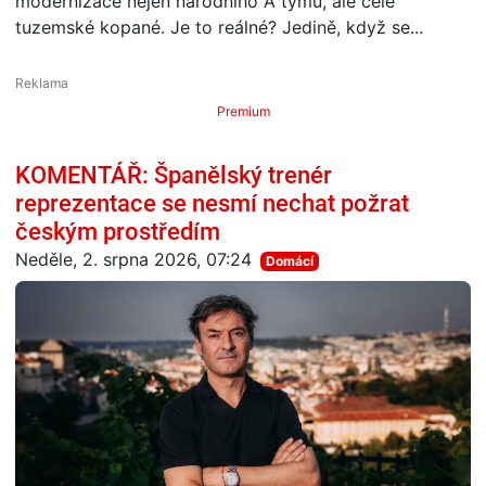
modernizace nejen národního A týmu, ale celé
tuzemské kopané. Je to reálné? Jedině, když se...
Premium
KOMENTÁŘ: Španělský trenér
reprezentace se nesmí nechat požrat
českým prostředím
Neděle, 2. srpna 2026, 07:24
Domácí