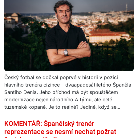
Český fotbal se dočkal poprvé v historii v pozici
hlavního trenéra cizince – dvaapadesátiletého Španěla
Santiho Denia. Jeho příchod má být spouštěčem
modernizace nejen národního A týmu, ale celé
tuzemské kopané. Je to reálné? Jedině, když se...
KOMENTÁŘ: Španělský trenér
reprezentace se nesmí nechat požrat