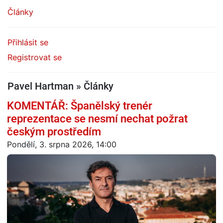
Články
Přihlásit se
Registrovat se
Pavel Hartman » Články
KOMENTÁŘ: Španělský trenér
reprezentace se nesmí nechat požrat
českým prostředím
Pondělí, 3. srpna 2026, 14:00