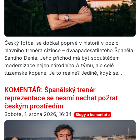
Český fotbal se dočkal poprvé v historii v pozici
hlavního trenéra cizince – dvaapadesátiletého Španěla
Santiho Denia. Jeho příchod má být spouštěčem
modernizace nejen národního A týmu, ale celé
tuzemské kopané. Je to reálné? Jedině, když se...
KOMENTÁŘ: Španělský trenér
reprezentace se nesmí nechat požrat
českým prostředím
Sobota, 1. srpna 2026, 16:34
Blogy a komentáře