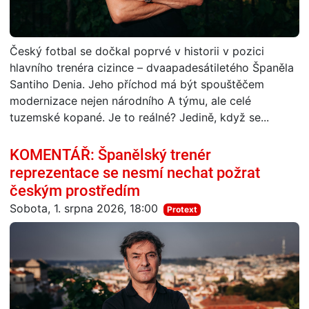
Český fotbal se dočkal poprvé v historii v pozici
hlavního trenéra cizince – dvaapadesátiletého Španěla
Santiho Denia. Jeho příchod má být spouštěčem
modernizace nejen národního A týmu, ale celé
tuzemské kopané. Je to reálné? Jedině, když se...
KOMENTÁŘ: Španělský trenér
reprezentace se nesmí nechat požrat
českým prostředím
Sobota, 1. srpna 2026, 18:00
Protext