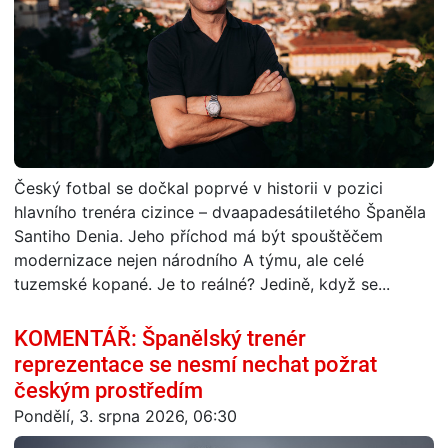
Český fotbal se dočkal poprvé v historii v pozici
hlavního trenéra cizince – dvaapadesátiletého Španěla
Santiho Denia. Jeho příchod má být spouštěčem
modernizace nejen národního A týmu, ale celé
tuzemské kopané. Je to reálné? Jedině, když se...
KOMENTÁŘ: Španělský trenér
reprezentace se nesmí nechat požrat
českým prostředím
Pondělí, 3. srpna 2026, 06:30