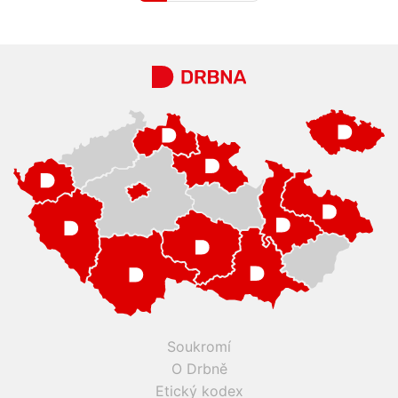
Soukromí
O Drbně
Etický kodex