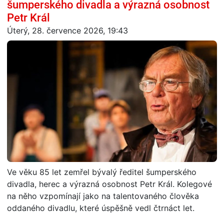
šumperského divadla a výrazná osobnost
Petr Král
Úterý, 28. července 2026, 19:43
Ve věku 85 let zemřel bývalý ředitel šumperského
divadla, herec a výrazná osobnost Petr Král. Kolegové
na něho vzpomínají jako na talentovaného člověka
oddaného divadlu, které úspěšně vedl čtrnáct let.