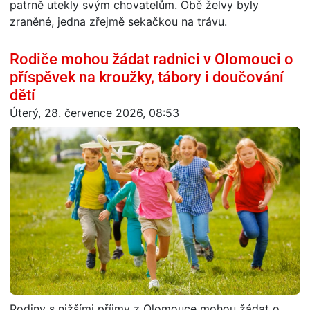
patrně utekly svým chovatelům. Obě želvy byly
zraněné, jedna zřejmě sekačkou na trávu.
Rodiče mohou žádat radnici v Olomouci o
příspěvek na kroužky, tábory i doučování
dětí
Úterý, 28. července 2026, 08:53
Rodiny s nižšími příjmy z Olomouce mohou žádat o