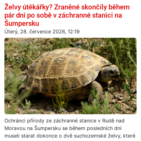
Želvy útěkářky? Zraněné skončily během
pár dní po sobě v záchranné stanici na
Šumpersku
Úterý, 28. července 2026, 12:19
Ochránci přírody ze záchranné stanice v Rudě nad
Moravou na Šumpersku se během posledních dní
museli starat dokonce o dvě suchozemské želvy, které