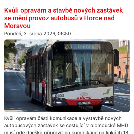
Kvůli opravám a stavbě nových zastávek
se mění provoz autobusů v Horce nad
Moravou
Pondělí, 3. srpna 2026, 06:50
Kvůli opravám části komunikace a výstavbě nových
autobusových zastávek se cestující v olomoucké MHD
musí ode dneška připravit na komplikace na linkách 18