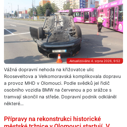
Aktualizováno 4. srpna 2026, 9:52
Vážná dopravní nehoda na křižovatce ulic
Rooseveltova a Velkomoravská komplikovala dopravu
a provoz MHD v Olomouci. Podle svědků jel řidič
osobního vozidla BMW na červenou a po srážce s
tramvají skončil na střeše. Dopravní podnik odkláněl
některé...
Přípravy na rekonstrukci historické
městské tržnice v Olomouci startují. V