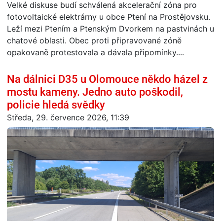
Velké diskuse budí schválená akcelerační zóna pro
fotovoltaické elektrárny u obce Ptení na Prostějovsku.
Leží mezi Ptením a Ptenským Dvorkem na pastvinách u
chatové oblasti. Obec proti připravované zóně
opakovaně protestovala a dávala připomínky....
Na dálnici D35 u Olomouce někdo házel z
mostu kameny. Jedno auto poškodil,
policie hledá svědky
Středa, 29. července 2026, 11:39