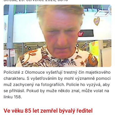
Policisté z Olomouce vyšetřují trestný čin majetkového
charakteru. S vyšetřováním by mohl významně pomoci
muž zachycený na fotografiích. Policie ho vyzývá, aby
se přihlásil. Pokud by muže někdo znal, může volat na
linku 158.
Ve věku 85 let zemřel bývalý ředitel