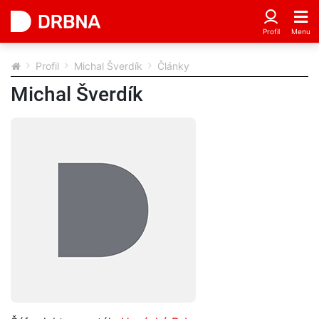
Profil
Michal Šverdík
Články
Michal Šverdík