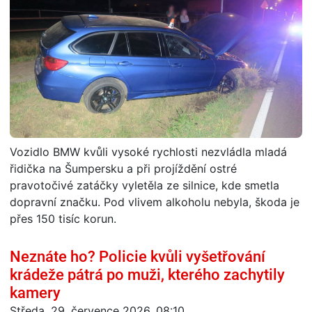
Vozidlo BMW kvůli vysoké rychlosti nezvládla mladá
řidička na Šumpersku a při projíždění ostré
pravotočivé zatáčky vyletěla ze silnice, kde smetla
dopravní značku. Pod vlivem alkoholu nebyla, škoda je
přes 150 tisíc korun.
Neznáte ho? Policie kvůli vyšetřování
krádeže pátrá po muži, kterého zachytily
kamery
Středa, 29. července 2026, 08:10