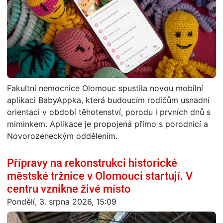
Fakultní nemocnice Olomouc spustila novou mobilní
aplikaci BabyAppka, která budoucím rodičům usnadní
orientaci v období těhotenství, porodu i prvních dnů s
miminkem. Aplikace je propojená přímo s porodnicí a
Novorozeneckým oddělením.
Přípravy na rekonstrukci historické
městské tržnice v Olomouci startují. V
centru vznikne živé místo
Pondělí, 3. srpna 2026, 15:09