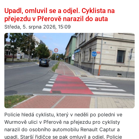
Upadl, omluvil se a odjel. Cyklista na
přejezdu v Přerově narazil do auta
Středa, 5. srpna 2026, 15:09
Policie hledá cyklistu, který v neděli po poledni ve
Wurmově ulici v Přerově na přejezdu pro cyklisty
narazil do osobního automobilu Renault Captur a
upadl. Starší řidičce se pak omluvil a odjel. Policie