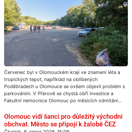
Červenec byl v Olomouckém kraji ve znamení léta a
tropických tepot, například na oblíbených
Poděbradech u Olomouce se ovšem objevil problém s
parkováním. V Přerově se chystá obří investice a
Fakultní nemocnice Olomouc po měsících odmítání...
Olomouc vidí šanci pro důležitý východní
obchvat. Město se připojí k žalobě ČEZ
Čtvrtek, 6. srpna 2026, 15:09