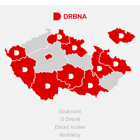
Soukromí
O Drbně
Etický kodex
Kontakty