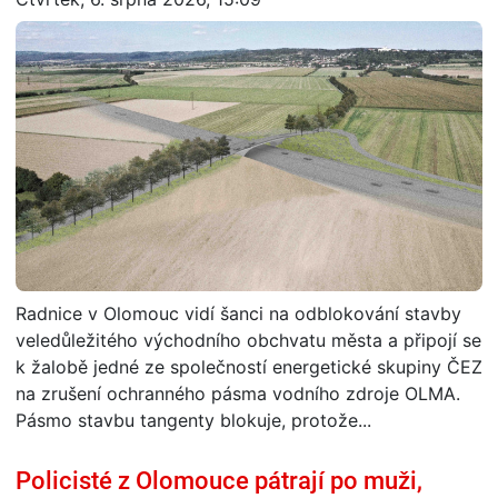
Radnice v Olomouc vidí šanci na odblokování stavby
veledůležitého východního obchvatu města a připojí se
k žalobě jedné ze společností energetické skupiny ČEZ
na zrušení ochranného pásma vodního zdroje OLMA.
Pásmo stavbu tangenty blokuje, protože...
Policisté z Olomouce pátrají po muži,