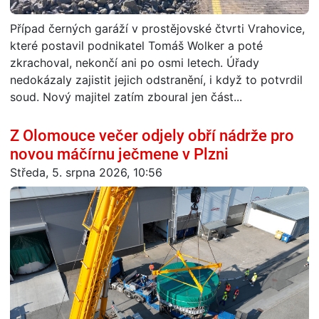
Případ černých garáží v prostějovské čtvrti Vrahovice,
které postavil podnikatel Tomáš Wolker a poté
zkrachoval, nekončí ani po osmi letech. Úřady
nedokázaly zajistit jejich odstranění, i když to potvrdil
soud. Nový majitel zatím zboural jen část...
Z Olomouce večer odjely obří nádrže pro
novou máčírnu ječmene v Plzni
Středa, 5. srpna 2026, 10:56