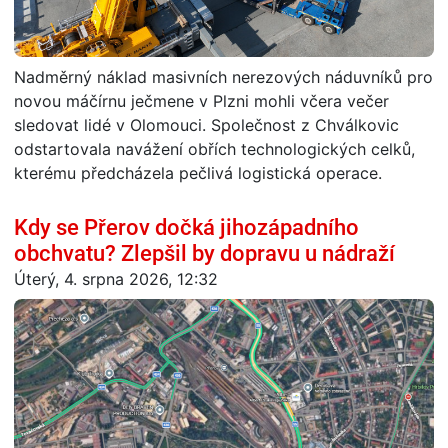
Nadměrný náklad masivních nerezových náduvníků pro
novou máčírnu ječmene v Plzni mohli včera večer
sledovat lidé v Olomouci. Společnost z Chválkovic
odstartovala navážení obřích technologických celků,
kterému předcházela pečlivá logistická operace.
Kdy se Přerov dočká jihozápadního
obchvatu? Zlepšil by dopravu u nádraží
Úterý, 4. srpna 2026, 12:32