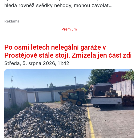
hledá rovněž svědky nehody, mohou zavolat...
Premium
Po osmi letech nelegální garáže v
Prostějově stále stojí. Zmizela jen část zdi
Středa, 5. srpna 2026, 11:42