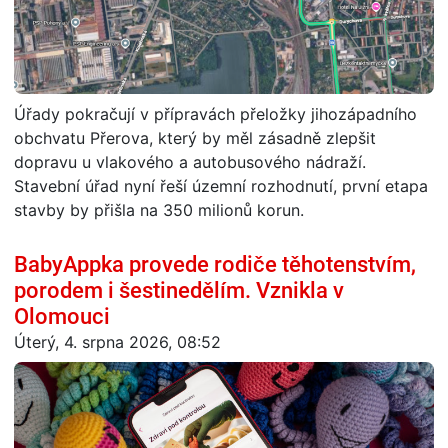
Úřady pokračují v přípravách přeložky jihozápadního
obchvatu Přerova, který by měl zásadně zlepšit
dopravu u vlakového a autobusového nádraží.
Stavební úřad nyní řeší územní rozhodnutí, první etapa
stavby by přišla na 350 milionů korun.
BabyAppka provede rodiče těhotenstvím,
porodem i šestinedělím. Vznikla v
Olomouci
Úterý, 4. srpna 2026, 08:52