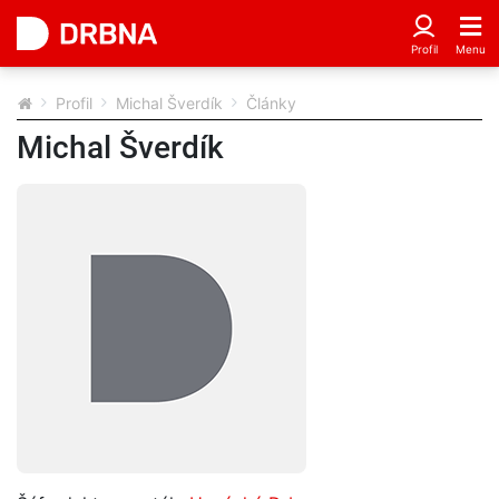
Profil
Michal Šverdík
Články
Michal Šverdík