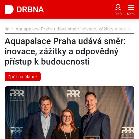
Aquapalace Praha udává směr: inovace, zážitky a odpovědn
Aquapalace Praha udává směr:
inovace, zážitky a odpovědný
přístup k budoucnosti
Zpět na článek