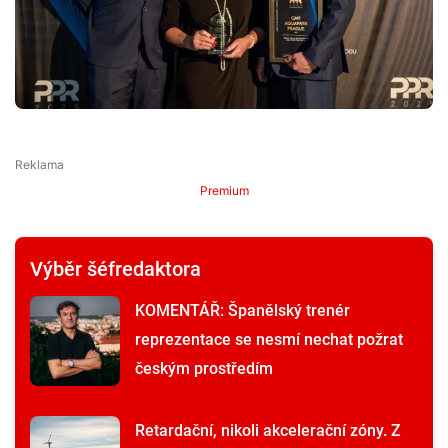
Premium
Výběr šéfredaktora
KOMENTÁŘ: Španělský trenér
reprezentace se nesmí nechat požrat
českým prostředím
Retardační, nikoli akcelerační zóny. Z