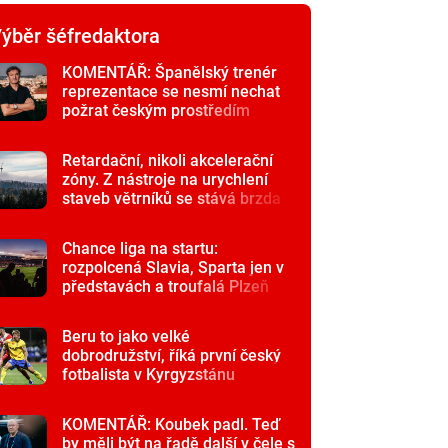
ýběr šéfredaktora
KOMENTÁŘ: Španělský trenér
reprezentace se nesmí nechat
požrat českým prostředím
Retardační, nikoli akcelerační
zóny. Z nástroje na urychlení
staveb větrníků se stává brzda
Chance liga na startu:
rozpolcená Slavia, Sparta jen v
představách a troufalá Plzeň
Beru to jako velké
dobrodružství, říká první český
fotbalista v Kyrgyzstánu
KOMENTÁŘ: Koubek padl. Teď
by měli být na řadě další v čele s