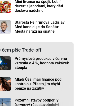
Mini lívance na špejli: Letní
dezert s jahodami, který děti
doslova nadchne
Starosta Pelhřimova Ladislav
Med kandiduje do Senátu:
Města naráží na špatně
nastavená pravidla
 čem píše Trade-off
Průmyslová produkce v červnu
vzrostla o 4 %, hodnota zakázek
stoupla
Mladí Češi mají finance pod
kontrolou. Přesto jim chybí
peníze na zážitky
Pozemní stavby podpořily
červnový růst stavebnictví