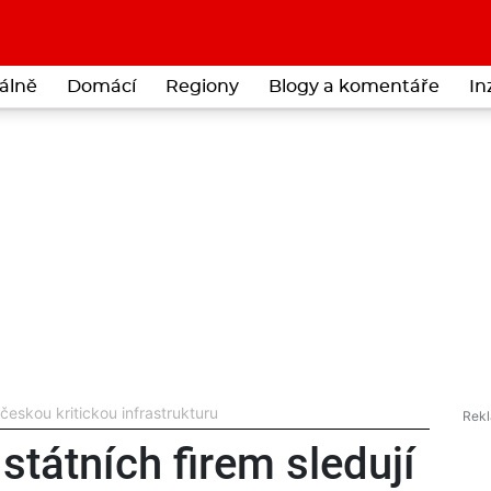
álně
Domácí
Regiony
Blogy a komentáře
In
očeskou kritickou infrastrukturu
tátních firem sledují