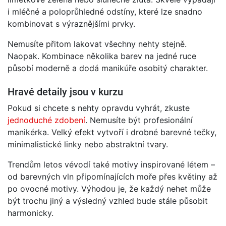
i mléčné a poloprůhledné odstíny, které lze snadno
kombinovat s výraznějšími prvky.
Nemusíte přitom lakovat všechny nehty stejně.
Naopak. Kombinace několika barev na jedné ruce
působí moderně a dodá manikúře osobitý charakter.
Hravé detaily jsou v kurzu
Pokud si chcete s nehty opravdu vyhrát, zkuste
jednoduché zdobení
. Nemusíte být profesionální
manikérka. Velký efekt vytvoří i drobné barevné tečky,
minimalistické linky nebo abstraktní tvary.
Trendům letos vévodí také motivy inspirované létem –
od barevných vln připomínajících moře přes květiny až
po ovocné motivy. Výhodou je, že každý nehet může
být trochu jiný a výsledný vzhled bude stále působit
harmonicky.