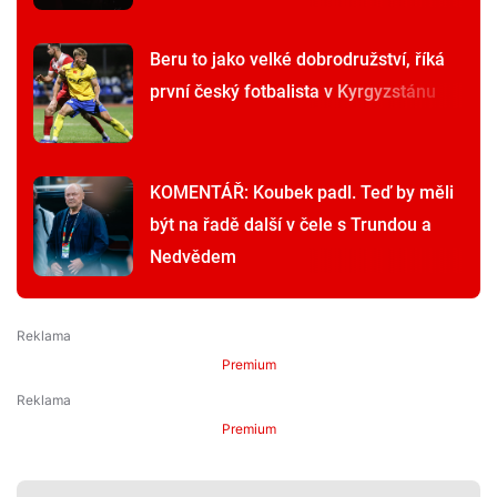
Beru to jako velké dobrodružství, říká
první český fotbalista v Kyrgyzstánu
KOMENTÁŘ: Koubek padl. Teď by měli
být na řadě další v čele s Trundou a
Nedvědem
Premium
Premium