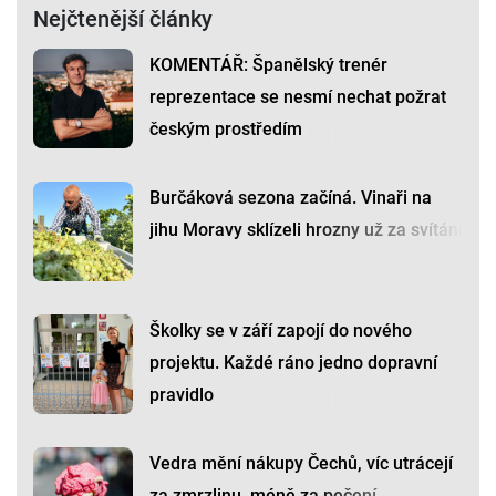
Nejčtenější články
KOMENTÁŘ: Španělský trenér
reprezentace se nesmí nechat požrat
českým prostředím
Burčáková sezona začíná. Vinaři na
jihu Moravy sklízeli hrozny už za svítání
Školky se v září zapojí do nového
projektu. Každé ráno jedno dopravní
pravidlo
Vedra mění nákupy Čechů, víc utrácejí
za zmrzlinu, méně za pečení