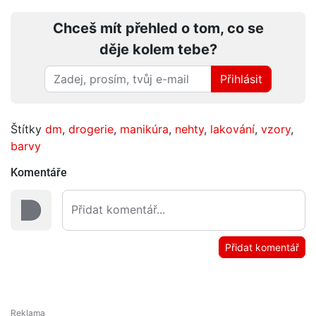
Chceš mít přehled o tom, co se
děje kolem tebe?
Přihlásit
Štítky
dm
,
drogerie
,
manikúra
,
nehty
,
lakování
,
vzory
,
barvy
Komentáře
Přidat komentář