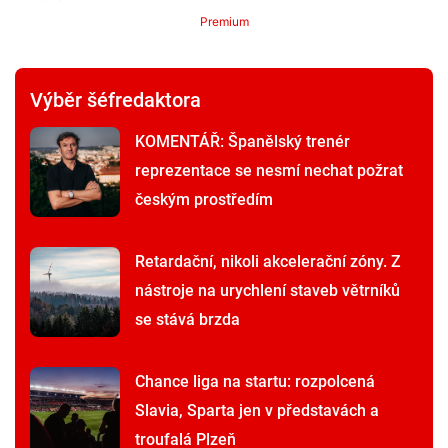
Premium
Výběr šéfredaktora
KOMENTÁŘ: Španělský trenér
reprezentace se nesmí nechat požrat
českým prostředím
Retardační, nikoli akcelerační zóny. Z
nástroje na urychlení staveb větrníků
se stává brzda
Chance liga na startu: rozpolcená
Slavia, Sparta jen v představách a
troufalá Plzeň