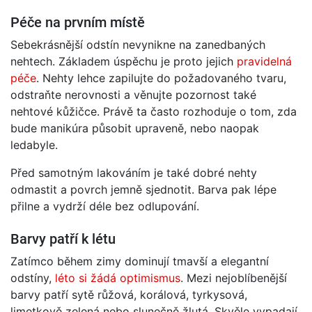
Péče na prvním místě
Sebekrásnější odstín nevynikne na zanedbaných
nehtech. Základem úspěchu je proto jejich
pravidelná
péče
. Nehty lehce zapilujte do požadovaného tvaru,
odstraňte nerovnosti a věnujte pozornost také
nehtové kůžičce. Právě ta často rozhoduje o tom, zda
bude manikúra působit upraveně, nebo naopak
ledabyle.
Před samotným lakováním je také dobré nehty
odmastit a povrch jemně sjednotit. Barva pak lépe
přilne a vydrží déle bez odlupování.
Barvy patří k létu
Zatímco během zimy dominují tmavší a elegantní
odstíny,
léto si žádá optimismus
. Mezi nejoblíbenější
barvy patří sytě růžová, korálová, tyrkysová,
limetkově zelená nebo slunečně žlutá. Skvěle vypadají