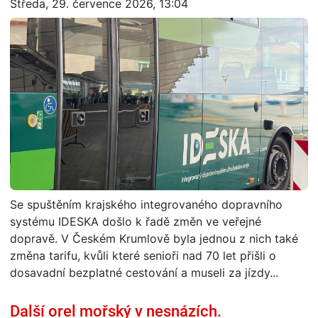
Středa, 29. července 2026, 13:04
Se spuštěním krajského integrovaného dopravního
systému IDESKA došlo k řadě změn ve veřejné
dopravě. V Českém Krumlově byla jednou z nich také
změna tarifu, kvůli které senioři nad 70 let přišli o
dosavadní bezplatné cestování a museli za jízdy...
Další orel mořský v nesnázích.