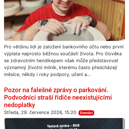
Pro většinu lidí je založení bankovního účtu nebo první
výplata naprosto běžnou součástí života. Pro člověka
se zdravotním hendikepem však může představovat
významný životní milník, kterému často předcházejí
měsíce, někdy i roky podpory, učení a...
Pozor na falešné zprávy o parkování.
Podvodníci straší řidiče neexistujícími
nedoplatky
Středa, 29. července 2026, 15:20
Domácí