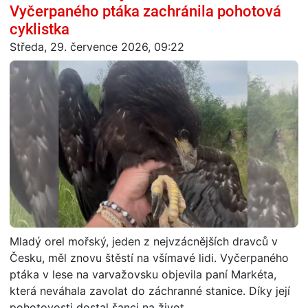
Vyčerpaného ptáka zachránila pohotová
cyklistka
Středa, 29. července 2026, 09:22
Mladý orel mořský, jeden z nejvzácnějších dravců v
Česku, měl znovu štěstí na všímavé lidi. Vyčerpaného
ptáka v lese na varvažovsku objevila paní Markéta,
která neváhala zavolat do záchranné stanice. Díky její
pohotovosti dostal šanci na život.