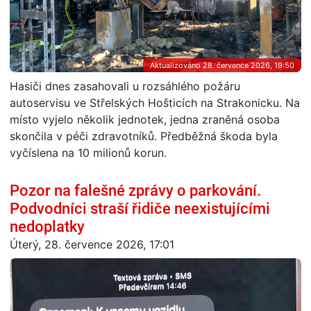
Aktualizováno 28. července 2026, 19:50
Hasiči dnes zasahovali u rozsáhlého požáru
autoservisu ve Střelských Hošticích na Strakonicku. Na
místo vyjelo několik jednotek, jedna zraněná osoba
skončila v péči zdravotníků. Předběžná škoda byla
vyčíslena na 10 milionů korun.
Pozor na falešné zprávy o parkování.
Podvodníci straší řidiče neexistujícími
nedoplatky
Úterý, 28. července 2026, 17:01