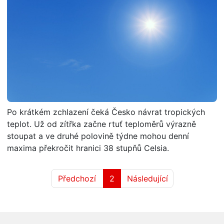
Po krátkém zchlazení čeká Česko návrat tropických
teplot. Už od zítřka začne rtuť teploměrů výrazně
stoupat a ve druhé polovině týdne mohou denní
maxima překročit hranici 38 stupňů Celsia.
Předchozí
2
Následující