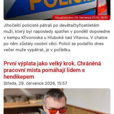
Aktualizováno 29. července 2026, 19:05
Jihočeští policisté pátrali po devětačtyřicetiletém
muži, který byl naposledy spatřen v pondělí dopoledne
v kempu Křivonoska u Hluboké nad Vltavou. V chatce
po něm zůstaly osobní věci. Policii se podařilo dnes
večer muže vypátrat, je v pořádku.
První výplata jako velký krok. Chráněná
pracovní místa pomáhají lidem s
hendikepem
Středa, 29. července 2026, 15:57