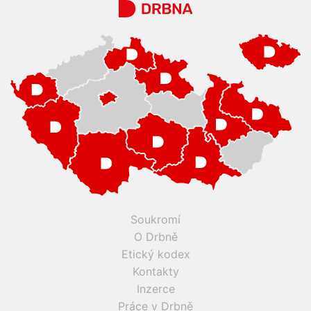
Soukromí
O Drbně
Etický kodex
Kontakty
Inzerce
Práce v Drbně