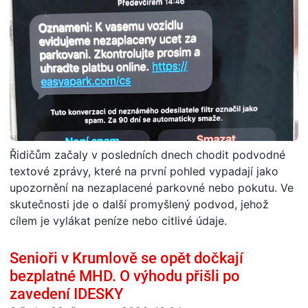
Řidičům začaly v posledních dnech chodit podvodné
textové zprávy, které na první pohled vypadají jako
upozornění na nezaplacené parkovné nebo pokutu. Ve
skutečnosti jde o další promyšlený podvod, jehož
cílem je vylákat peníze nebo citlivé údaje.
Senioři v Krumlově se opět dočkají
bezplatné MHD. O výhodu přišli po
zavedení IDESKY