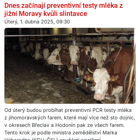
Dnes začínají preventivní testy mléka z
jižní Moravy kvůli slintavce
Úterý, 1. dubna 2025, 09:30
Od úterý budou probíhat preventivní PCR testy mléka
z jihomoravských farem, které mají více než sto dojnic,
v okresech Břeclav a Hodonín pak ze všech farem.
Tento krok je podle ministra zemědělství Marka