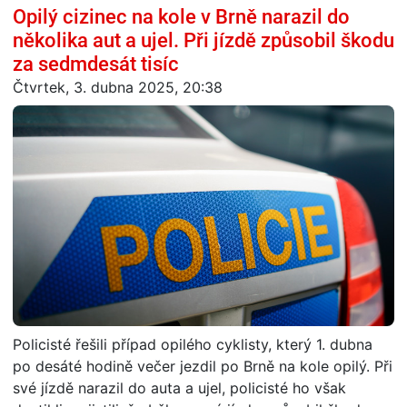
Opilý cizinec na kole v Brně narazil do
několika aut a ujel. Při jízdě způsobil škodu
za sedmdesát tisíc
Čtvrtek, 3. dubna 2025, 20:38
Policisté řešili případ opilého cyklisty, který 1. dubna
po desáté hodině večer jezdil po Brně na kole opilý. Při
své jízdě narazil do auta a ujel, policisté ho však