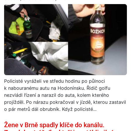
Policisté vyráželi ve středu hodinu po půlnoci
k nabouranému autu na Hodonínsku. Řidič golfu
nezvládl řízení a narazil do auta, kolem kterého
projížděl. Po nárazu pokračoval v jízdě, kterou zastavil
o pár metrů dál obrubník. Když policisté...
Žene v Brně spadly klíče do kanálu.