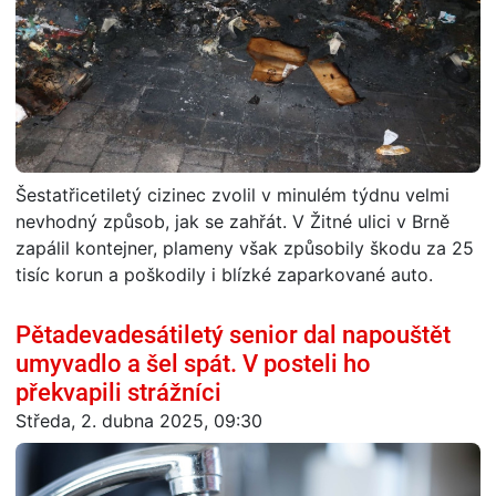
Šestatřicetiletý cizinec zvolil v minulém týdnu velmi
nevhodný způsob, jak se zahřát. V Žitné ulici v Brně
zapálil kontejner, plameny však způsobily škodu za 25
tisíc korun a poškodily i blízké zaparkované auto.
Pětadevadesátiletý senior dal napouštět
umyvadlo a šel spát. V posteli ho
překvapili strážníci
Středa, 2. dubna 2025, 09:30