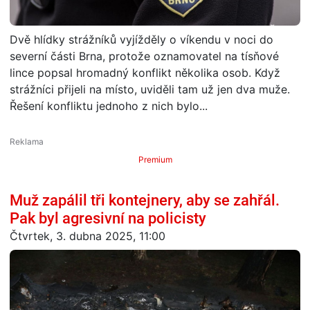
Dvě hlídky strážníků vyjížděly o víkendu v noci do
severní části Brna, protože oznamovatel na tísňové
lince popsal hromadný konflikt několika osob. Když
strážníci přijeli na místo, uviděli tam už jen dva muže.
Řešení konfliktu jednoho z nich bylo...
Premium
Muž zapálil tři kontejnery, aby se zahřál.
Pak byl agresivní na policisty
Čtvrtek, 3. dubna 2025, 11:00