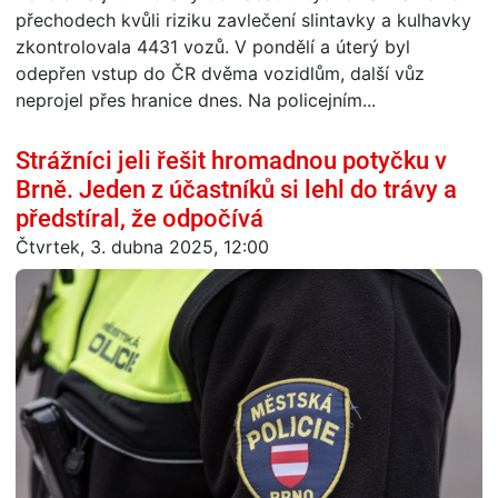
přechodech kvůli riziku zavlečení slintavky a kulhavky
zkontrolovala 4431 vozů. V pondělí a úterý byl
odepřen vstup do ČR dvěma vozidlům, další vůz
neprojel přes hranice dnes. Na policejním...
Strážníci jeli řešit hromadnou potyčku v
Brně. Jeden z účastníků si lehl do trávy a
předstíral, že odpočívá
Čtvrtek, 3. dubna 2025, 12:00