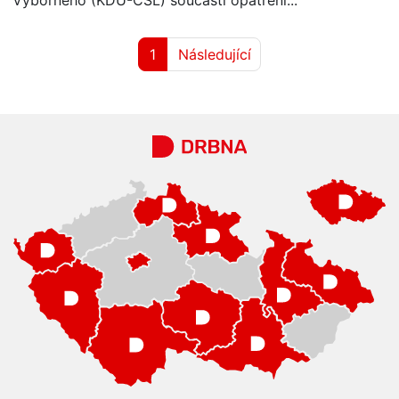
Výborného (KDU-ČSL) součástí opatření...
1
Následující