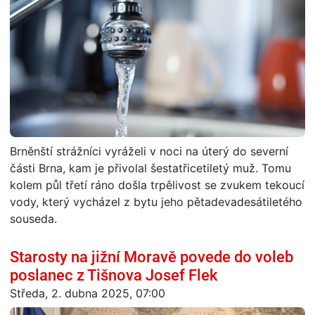
Brněnští strážníci vyráželi v noci na úterý do severní
části Brna, kam je přivolal šestatřicetiletý muž. Tomu
kolem půl třetí ráno došla trpělivost se zvukem tekoucí
vody, který vycházel z bytu jeho pětadevadesátiletého
souseda.
Starosty na jižní Moravě povede do voleb
poslanec z Tišnova Josef Flek
Středa, 2. dubna 2025, 07:00