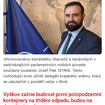
Jihomoravskou kandidátku Starostů a nezávislých v
nadcházejících parlamentních volbách povede
současný poslanec Josef Flek (STAN). Tento
rozhodující krok učinili delegáti krajského sněmu, který
se uskutečnil v pondělí večer v Brně.
Vyškov začne budovat první polopodzemní
kontejnery na třídění odpadu, budou na