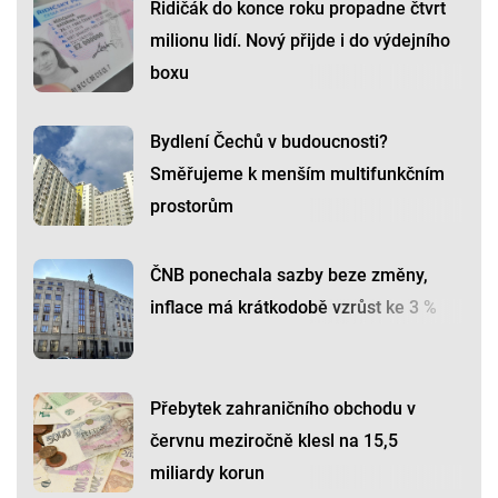
Řidičák do konce roku propadne čtvrt
milionu lidí. Nový přijde i do výdejního
boxu
Bydlení Čechů v budoucnosti?
Směřujeme k menším multifunkčním
prostorům
ČNB ponechala sazby beze změny,
inflace má krátkodobě vzrůst ke 3 %
Přebytek zahraničního obchodu v
červnu meziročně klesl na 15,5
miliardy korun