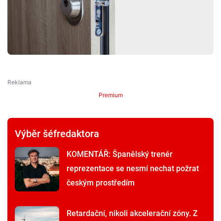
Premium
Výběr šéfredaktora
KOMENTÁŘ: Španělský trenér
reprezentace se nesmí nechat požrat
českým prostředím
Retardační, nikoli akcelerační zóny. Z