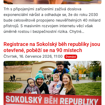
Trh s připojenými zařízeními zažívá doslova
exponenciální nárůst a odhaduje se, že do roku 2030
bude celosvětově propojeno neuvěřitelných 40 miliard
přístrojů. S masivním rozvojem internetu věcí však
úměrně rostou i bezpečnostní rizika. Chytré...
Registrace na Sokolský běh republiky jsou
otevřené, poběží se na 90 místech
Čtvrtek, 16. července 2026, 11:00
Domácí