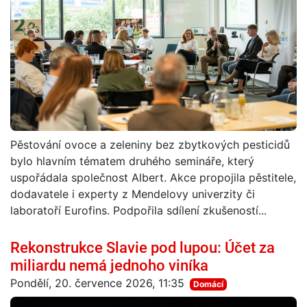
Pěstování ovoce a zeleniny bez zbytkových pesticidů
bylo hlavním tématem druhého semináře, který
uspořádala společnost Albert. Akce propojila pěstitele,
dodavatele i experty z Mendelovy univerzity či
laboratoří Eurofins. Podpořila sdílení zkušeností...
Rekonstrukce Slavie pod lupou: Účet za
miliardu nemá jednoho viníka
Pondělí, 20. července 2026, 11:35
Domácí