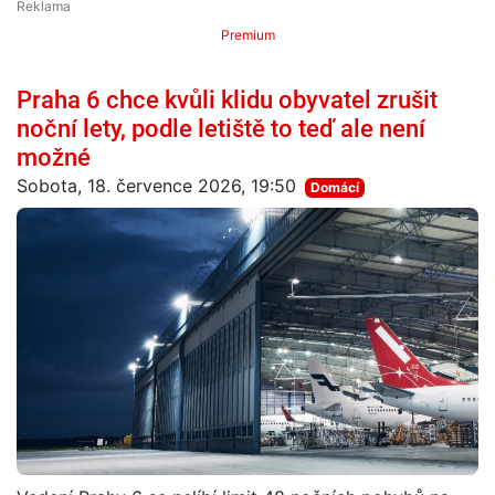
Premium
Praha 6 chce kvůli klidu obyvatel zrušit
noční lety, podle letiště to teď ale není
možné
Sobota, 18. července 2026, 19:50
Domácí