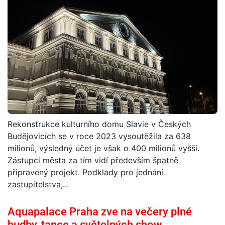
Rekonstrukce kulturního domu Slavie v Českých
Budějovicích se v roce 2023 vysoutěžila za 638
milionů, výsledný účet je však o 400 milionů vyšší.
Zástupci města za tím vidí především špatně
připravený projekt. Podklady pro jednání
zastupitelstva,...
Aquapalace Praha zve na večery plné
hudby, tance a světelných show