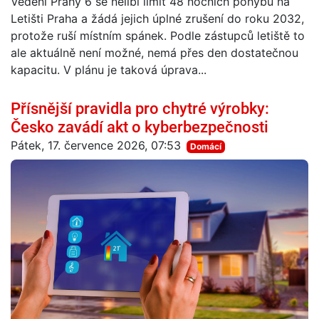
Vedení Prahy 6 se nelíbí limit 48 nočních pohybů na
Letišti Praha a žádá jejich úplné zrušení do roku 2032,
protože ruší místním spánek. Podle zástupců letiště to
ale aktuálně není možné, nemá přes den dostatečnou
kapacitu. V plánu je taková úprava...
Přísnější pravidla pro chytré výrobky:
Česko zavádí akt o kyberbezpečnosti
Pátek, 17. července 2026, 07:53
Domácí