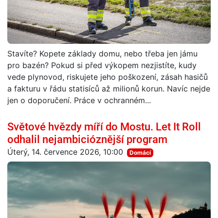
Stavíte? Kopete základy domu, nebo třeba jen jámu
pro bazén? Pokud si před výkopem nezjistíte, kudy
vede plynovod, riskujete jeho poškození, zásah hasičů
a fakturu v řádu statisíců až milionů korun. Navíc nejde
jen o doporučení. Práce v ochranném...
Světové hvězdy míří do Mostu. Let It Roll
odhalil nejambicióznější program
Úterý, 14. července 2026, 10:00
Domácí