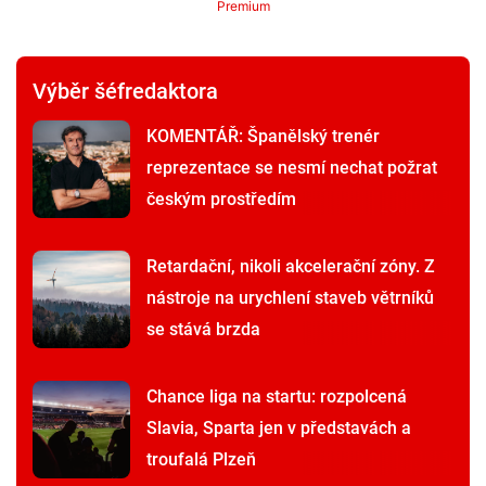
Premium
Výběr šéfredaktora
KOMENTÁŘ: Španělský trenér
reprezentace se nesmí nechat požrat
českým prostředím
Retardační, nikoli akcelerační zóny. Z
nástroje na urychlení staveb větrníků
se stává brzda
Chance liga na startu: rozpolcená
Slavia, Sparta jen v představách a
troufalá Plzeň