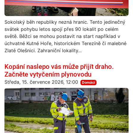
Sokolský běh republiky nezná hranic. Tento jedinečný
svátek pohybu letos spojí přes 90 lokalit po celém
světě. Běžci se mohou postavit na start například v
úchvatné Kutné Hoře, historickém Terezíně či malebné
Zlaté Olešnici. Zahraniční lokality...
Kopání naslepo vás může přijít draho.
Začněte vytyčením plynovodu
Středa, 15. července 2026, 12:00
Domácí