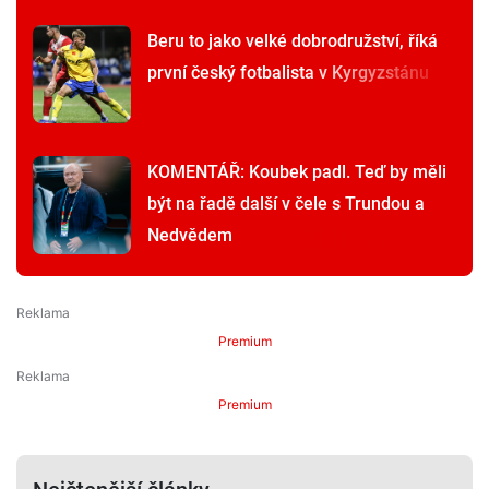
Beru to jako velké dobrodružství, říká
první český fotbalista v Kyrgyzstánu
KOMENTÁŘ: Koubek padl. Teď by měli
být na řadě další v čele s Trundou a
Nedvědem
Premium
Premium