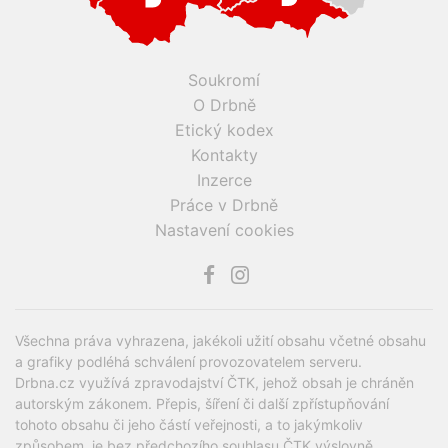
Soukromí
O Drbně
Etický kodex
Kontakty
Inzerce
Práce v Drbně
Nastavení cookies
Všechna práva vyhrazena, jakékoli užití obsahu včetné obsahu
a grafiky podléhá schválení provozovatelem serveru.
Drbna.cz využívá zpravodajství ČTK, jehož obsah je chráněn
autorským zákonem. Přepis, šíření či další zpřístupňování
tohoto obsahu či jeho částí veřejnosti, a to jakýmkoliv
způsobem, je bez předchozího souhlasu ČTK výslovně