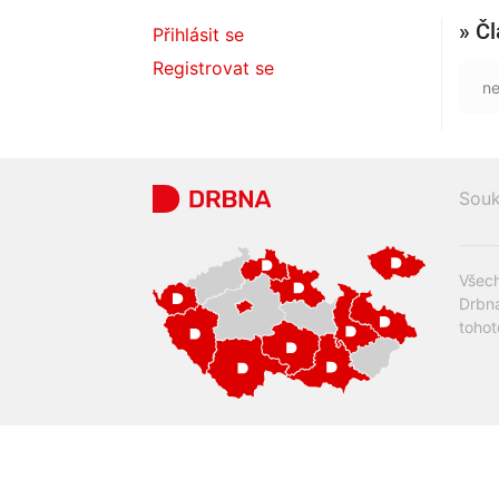
» Č
Přihlásit se
Registrovat se
ne
Souk
Všech
Drbna
tohot