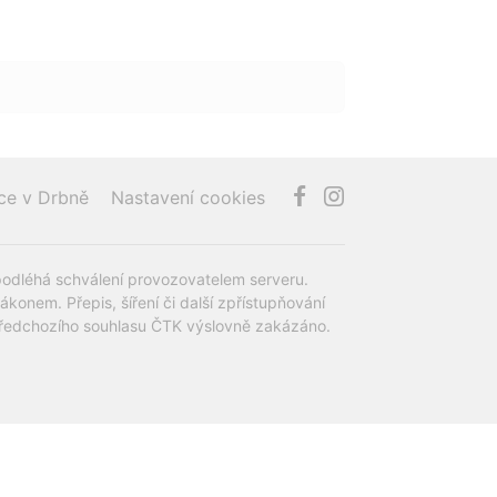
ce v Drbně
Nastavení cookies
podléhá schválení provozovatelem serveru.
onem. Přepis, šíření či další zpřístupňování
z předchozího souhlasu ČTK výslovně zakázáno.