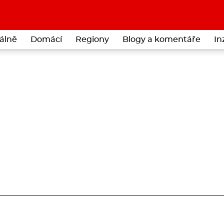
álně
Domácí
Regiony
Blogy a komentáře
In