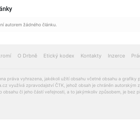
lánky
ní autorem žádného článku.
romí
O Drbně
Etický kodex
Kontakty
Inzerce
Prá
na práva vyhrazena, jakékoli užití obsahu včetné obsahu a grafiky 
.cz využívá zpravodajství ČTK, jehož obsah je chráněn autorským zák
o obsahu či jeho částí veřejnosti, a to jakýmkoliv způsobem, je be