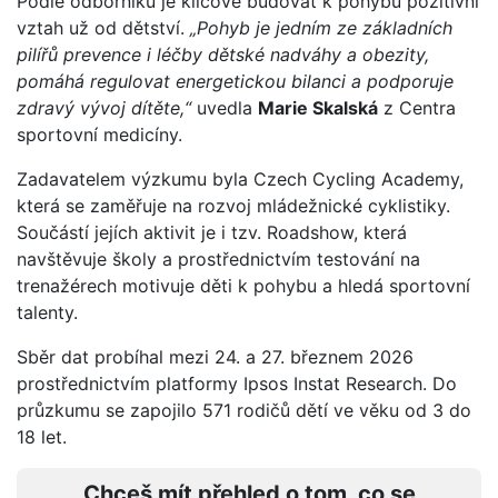
Podle odborníků je klíčové budovat k pohybu pozitivní
vztah už od dětství.
„Pohyb je jedním ze základních
pilířů prevence i léčby dětské nadváhy a obezity,
pomáhá regulovat energetickou bilanci a podporuje
zdravý vývoj dítěte,“
uvedla
Marie Skalská
z Centra
sportovní medicíny.
Zadavatelem výzkumu byla Czech Cycling Academy,
která se zaměřuje na rozvoj mládežnické cyklistiky.
Součástí jejích aktivit je i tzv. Roadshow, která
navštěvuje školy a prostřednictvím testování na
trenažérech motivuje děti k pohybu a hledá sportovní
talenty.
Sběr dat probíhal mezi 24. a 27. březnem 2026
prostřednictvím platformy Ipsos Instat Research. Do
průzkumu se zapojilo 571 rodičů dětí ve věku od 3 do
18 let.
Chceš mít přehled o tom, co se