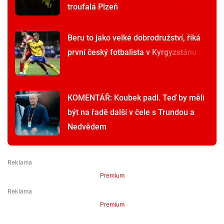
troufalá Plzeň
Beru to jako velké dobrodružství, říká
první český fotbalista v Kyrgyzstánu
KOMENTÁŘ: Koubek padl. Teď by měli
být na řadě další v čele s Trundou a
Nedvědem
Premium
Premium