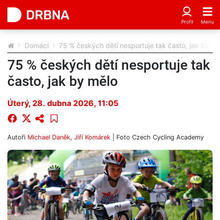
Domácí
75 % českých dětí nesportuje tak často, jak by mě
75 % českých dětí nesportuje tak
často, jak by mělo
Úterý, 28. dubna 2026, 11:05
Autoři
Michael Daněk
,
Jiří Komárek
| Foto
Czech Cycling Academy