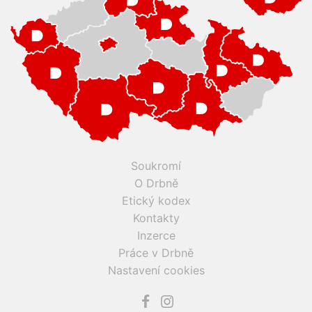
Soukromí
O Drbně
Etický kodex
Kontakty
Inzerce
Práce v Drbně
Nastavení cookies