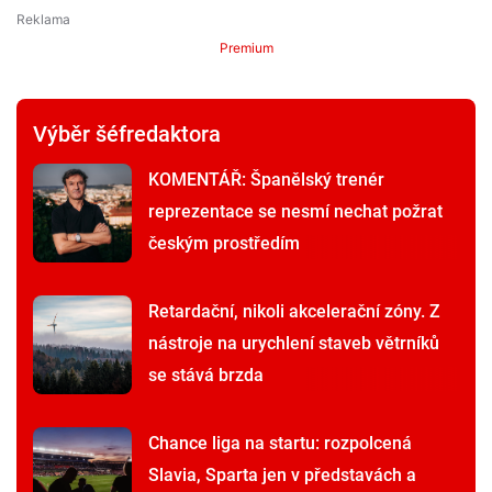
Premium
Výběr šéfredaktora
KOMENTÁŘ: Španělský trenér
reprezentace se nesmí nechat požrat
českým prostředím
Retardační, nikoli akcelerační zóny. Z
nástroje na urychlení staveb větrníků
se stává brzda
Chance liga na startu: rozpolcená
Slavia, Sparta jen v představách a