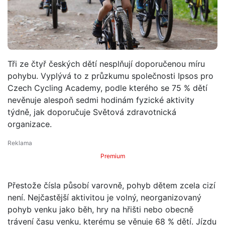
Tři ze čtyř českých dětí nesplňují doporučenou míru
pohybu. Vyplývá to z průzkumu společnosti Ipsos pro
Czech Cycling Academy, podle kterého se 75 % dětí
nevěnuje alespoň sedmi hodinám fyzické aktivity
týdně, jak doporučuje Světová zdravotnická
organizace.
Premium
Přestože čísla působí varovně, pohyb dětem zcela cizí
není. Nejčastější aktivitou je volný, neorganizovaný
pohyb venku jako běh, hry na hřišti nebo obecně
trávení času venku, kterému se věnuje 68 % dětí. Jízdu