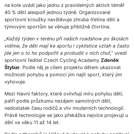
na kole uvádí jako jednu z pravidelných aktivit téměř
40 % dětí alespoň jednou týdně. Organizované
sportovní kroužky navštěvuje zhruba třetina dětí a
týmovým sportům se věnuje přibližně čtvrtina.
„Každý týden v terénu při našich roadshow po školách
vidíme, že děti mají ke sportu i cyklistice vztah a často
jde jen o to ho podpořit a probudit v nich chuť,
“ uvedl
sportovní ředitel Czech Cycling Academy
Zdeněk
Štybar
. Podle něj je cílem projektu dětem ukazovat
možnosti pohybu a pomoci jim najít sport, který jim
vyhovuje.
Mezi hlavní faktory, které ovlivňují míru pohybu dětí,
patří podle průzkumu nezájem samotných dětí,
nedostatek času rodičů a vliv moderních technologií.
Právě technologie se jako překážka nejvíce projevují u
dětí ve věku 11 až 14 let.