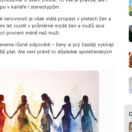
pu v kariéře i stereotypům.
 nerovnosti je však stálá propast v platech žen a
i let rozdíl v průměrné mzdě žen a mužů sice
náct procent méně než muži.
neme různé odpovědi – ženy si prý častěji vybírají
ší plat. Ale není právě to důsledek společenských
O