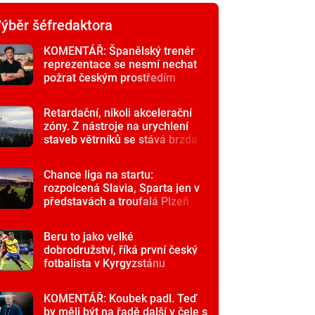
ýběr šéfredaktora
KOMENTÁŘ: Španělský trenér
reprezentace se nesmí nechat
požrat českým prostředím
Retardační, nikoli akcelerační
zóny. Z nástroje na urychlení
staveb větrníků se stává brzda
Chance liga na startu:
rozpolcená Slavia, Sparta jen v
představách a troufalá Plzeň
Beru to jako velké
dobrodružství, říká první český
fotbalista v Kyrgyzstánu
KOMENTÁŘ: Koubek padl. Teď
by měli být na řadě další v čele s