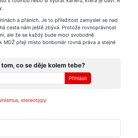
asu s rodinou nebo si vybrat kariéru, která je baví. A
y.
tinách a přáních. Je to příležitost zamyslet se nad
louhá cesta nám ještě zbývá. Protože rovnoprávnost
mi, ale že se každý bude moci svobodně
k MDŽ přeji místo bonboniér rovná práva a stejné
 tom, co se děje kolem tebe?
Přihlásit
inismus
,
stereotypy