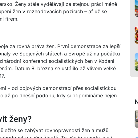
sko. Ženy stále vydělávají za stejnou práci méně
upení žen v rozhodovacích pozicích – ať už se
ní firem.
boje za rovná práva žen. První demonstrace za lepší
onaly ve Spojených státech a Evropě už na počátku
zinárodní konferenci socialistických žen v Kodani
enám. Datum 8. března se ustálilo až vlivem velké
17.
emi – od bojových demonstrací přes socialistickou
nic až po dnešní podobu, kdy si připomínáme nejen
N
vit ženy?
důležité se zabývat rovnoprávností žen a mužů.
zhodovat o svém životě. To vše je pravda, ale i