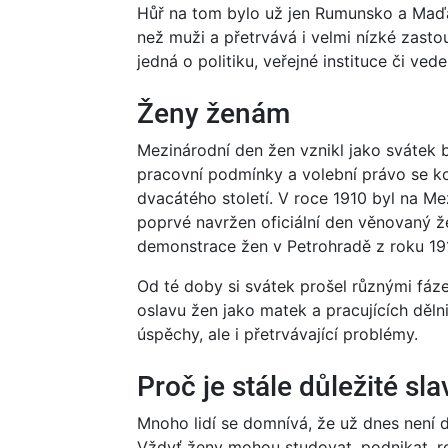
Hůř na tom bylo už jen Rumunsko a Maďar
než muži a přetrvává i velmi nízké zasto
jedná o politiku, veřejné instituce či vede
Ženy ženám
Mezinárodní den žen vznikl jako svátek 
pracovní podmínky a volební právo se k
dvacátého století. V roce 1910 byl na Me
poprvé navržen oficiální den věnovaný ž
demonstrace žen v Petrohradě z roku 19
Od té doby si svátek prošel různými fáz
oslavu žen jako matek a pracujících děl
úspěchy, ale i přetrvávající problémy.
Proč je stále důležité sla
Mnoho lidí se domnívá, že už dnes není 
Vždyť ženy mohou studovat, podnikat, ro