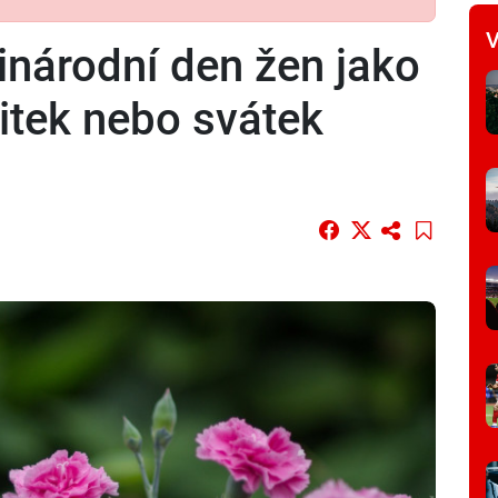
V
árodní den žen jako
žitek nebo svátek