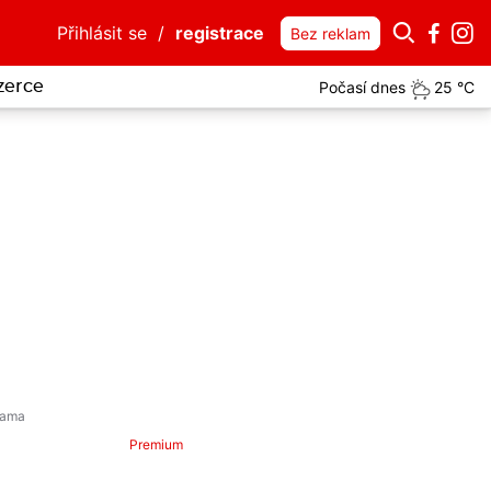
Přihlásit se
/
registrace
Bez reklam
Počasí dnes
25 °C
zerce
i?
Premium