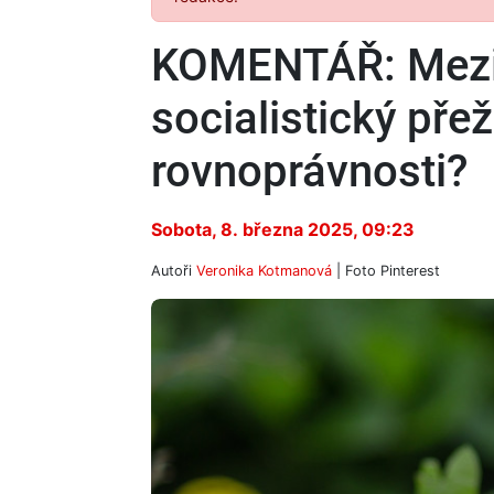
KOMENTÁŘ: Mezin
socialistický pře
rovnoprávnosti?
Sobota, 8. března 2025, 09:23
Autoři
Veronika Kotmanová
| Foto
Pinterest