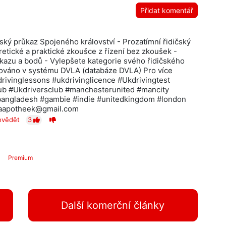
Přidat komentář
čský průkaz Spojeného království - Prozatímní řidičský
retické a praktické zkoušce z řízení bez zkoušek -
kazu a bodů - Vylepšete kategorie svého řidičského
rováno v systému DVLA (databáze DVLA) Pro více
drivinglessons #ukdrivinglicence #Ukdrivingtest
lub #Ukdriversclub #manchesterunited #mancity
angladesh #gambie #indie #unitedkingdom #london
lphaapotheek@gmail.com
ovědět
3
Premium
Další komerční články