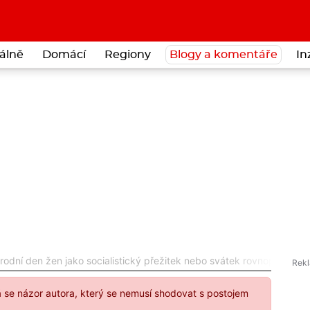
álně
Domácí
Regiony
Blogy a komentáře
In
ní den žen jako socialistický přežitek nebo svátek rovnoprávnost
á se názor autora, který se nemusí shodovat s postojem