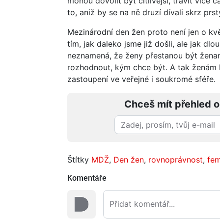
mohou dovolit být citlivější, trávit více č
to, aniž by se na ně druzí dívali skrz prst
Mezinárodní den žen proto není jen o kvě
tím, jak daleko jsme již došli, ale jak d
neznamená, že ženy přestanou být žena
rozhodnout, kým chce být. A tak ženám 
zastoupení ve veřejné i soukromé sféře.
Chceš mít přehled o
Štítky
MDŽ
,
Den žen
,
rovnoprávnost
,
fem
Komentáře