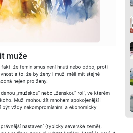
it muže
je fakt, že feminismus není hnutí nebo odboj proti
nost a to, že by ženy i muži měli mít stejné
ýhodná nejen pro ženy.
 danou „mužskou“ nebo „ženskou“ rolí, ve kterém
nikoho. Muži mohou žít mnohem spokojenější i
utí být vždy nekompromisními a ekonomicky
oprávnější nastavení (typicky severské země),