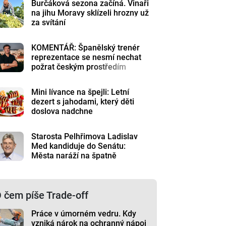
Burčáková sezona začíná. Vinaři
na jihu Moravy sklízeli hrozny už
za svítání
KOMENTÁŘ: Španělský trenér
reprezentace se nesmí nechat
požrat českým prostředím
Mini lívance na špejli: Letní
dezert s jahodami, který děti
doslova nadchne
Starosta Pelhřimova Ladislav
Med kandiduje do Senátu:
Města naráží na špatně
nastavená pravidla
 čem píše Trade-off
Práce v úmorném vedru. Kdy
vzniká nárok na ochranný nápoj