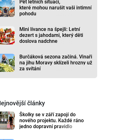
Pět letních situací,
které mohou narušit vaši intimní
pohodu
Mini lívance na špejli: Letní
dezert s jahodami, který děti
doslova nadchne
Burčáková sezona začíná. Vinaři
na jihu Moravy sklízeli hrozny už
za svítání
ejnovější články
Školky se v září zapojí do
nového projektu. Každé ráno
jedno dopravní pravidlo