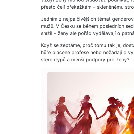
přesto čelí překážkám – skleněnému stro
Jedním z nejpalčivějších témat genderové
mužů. V Česku se během posledních sedm
snížil – ženy ale pořád vydělávají o pat
Když se zeptáme, proč tomu tak je, dosta
hůře placené profese nebo nežádají o vyš
stereotypů a menší podpory pro ženy?