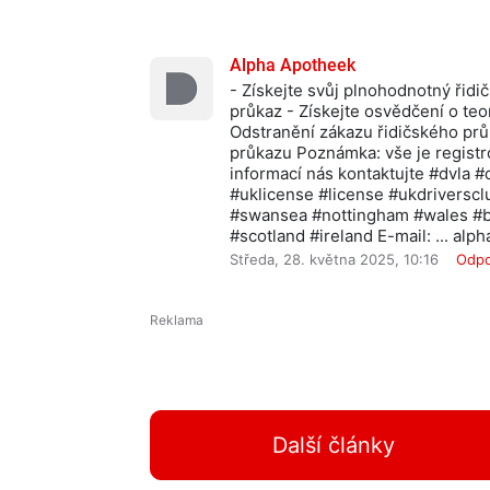
Alpha Apotheek
- Získejte svůj plnohodnotný řidi
průkaz - Získejte osvědčení o teo
Odstranění zákazu řidičského prů
průkazu Poznámka: vše je regist
informací nás kontaktujte #dvla #
#uklicense #license #ukdriversc
#swansea #nottingham #wales #b
#scotland #ireland E-mail: ... a
Středa, 28. května 2025, 10:16
Odp
Další články