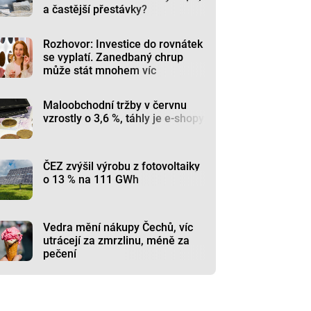
a častější přestávky?
Rozhovor: Investice do rovnátek
se vyplatí. Zanedbaný chrup
může stát mnohem víc
Maloobchodní tržby v červnu
vzrostly o 3,6 %, táhly je e-shopy
ČEZ zvýšil výrobu z fotovoltaiky
o 13 % na 111 GWh
Vedra mění nákupy Čechů, víc
utrácejí za zmrzlinu, méně za
pečení